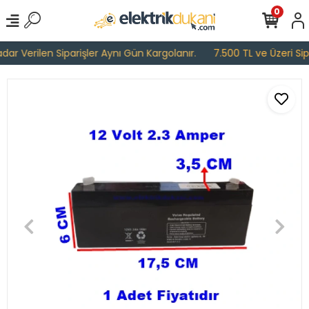
0
r Verilen Siparişler Aynı Gün Kargolanır.
7.500 TL ve Üzeri Sipar