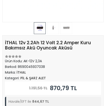
İTHAL 12v 2.2Ah 12 Volt 2.2 Amper Kuru
Bakımsız Akü Oyuncak Aküsü
Ürün Kodu:
AK-12V 2,3A
Barkod:
8690045937038
Marka:
İTHAL
Kategori:
PİL & ŞARZ ALET
870,79 TL
1.191,56 TL
Havale/EFT ile
844,67 TL