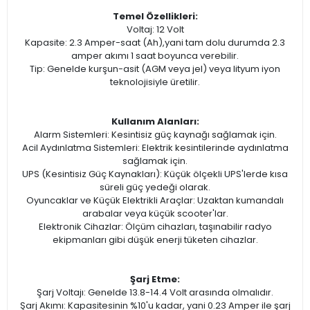
Temel Özellikleri:
Voltaj: 12 Volt
Kapasite: 2.3 Amper-saat (Ah),yani tam dolu durumda 2.3
amper akımı 1 saat boyunca verebilir.
Tip: Genelde kurşun-asit (AGM veya jel) veya lityum iyon
teknolojisiyle üretilir.
Kullanım Alanları:
Alarm Sistemleri: Kesintisiz güç kaynağı sağlamak için.
Acil Aydınlatma Sistemleri: Elektrik kesintilerinde aydınlatma
sağlamak için.
UPS (Kesintisiz Güç Kaynakları): Küçük ölçekli UPS'lerde kısa
süreli güç yedeği olarak.
Oyuncaklar ve Küçük Elektrikli Araçlar: Uzaktan kumandalı
arabalar veya küçük scooter'lar.
Elektronik Cihazlar: Ölçüm cihazları, taşınabilir radyo
ekipmanları gibi düşük enerji tüketen cihazlar.
Şarj Etme:
Şarj Voltajı: Genelde 13.8-14.4 Volt arasında olmalıdır.
Şarj Akımı: Kapasitesinin %10'u kadar, yani 0.23 Amper ile şarj