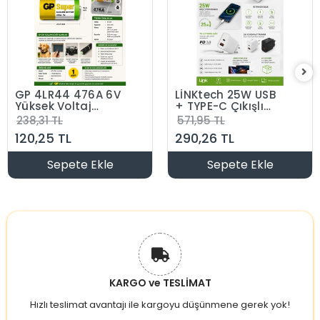
GP 4LR44 476A 6V
LİNKtech 25W USB
Yüksek Voltaj
+ TYPE-C Çıkışlı
Alkalıne Sipesifik Pil
Süper Turbo Hızlı
238,31 TL
571,95 TL
(Köpek Tasması
Şarj Aleti (Yalnızca
120,25 TL
290,26 TL
Pil)
Adaptör Kablo
Hariç Cep Telefon
Şarj Aleti)
Sepete Ekle
Sepete Ekle
KARGO ve TESLİMAT
Hızlı teslimat avantajı ile kargoyu düşünmene gerek yok!