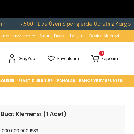
7.500 TL ve Üzeri Siparişlerde Ücretsiz Kargo Fırsatı!
Sipariş Takip
İletişim
Destek Merkezi
TRY - Türk Lirası
0
Giriş Yap
Favorilerim
Sepetim
RÖLELER
PLASTİK ÜRÜNLER
PANOLAR
BAHÇE VE EV ÜRÜNLERİ
li Buat Klemensi (1 Adet)
 000 000 000 1633