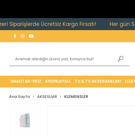
arişlerde Ücretsiz Kargo Fırsatı!
Her gün Saat 15:
ANAHTAR-PRİZ
AYDINLATMA
TV & TV AKSESUARLARI
ELEK
Ana Sayfa
AKSESUAR
KLEMENSLER