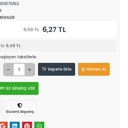
901976163
R
MENSLER
6,27 TL
8,58 TL
ile
6,08 TL
aşlayan taksitlerle
Sepete Ekle
Hemen Al
 İLE SİPARİŞ VER
Güvenli Alışveriş