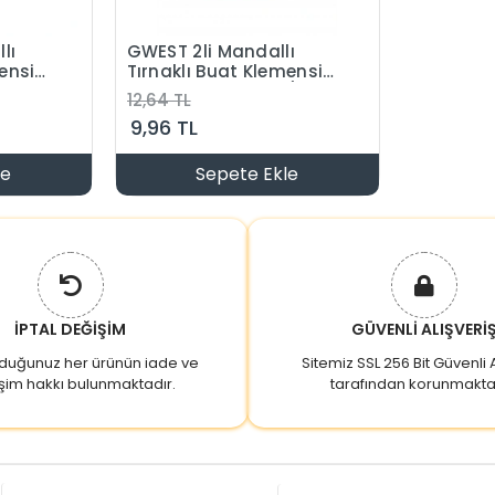
lı
GWEST 2li Mandallı
ensi
Tırnaklı Buat Klemensi
0.14-2.5mm Arası (İkili
12,64 TL
ensi)
Buat Klemensi)
9,96 TL
le
Sepete Ekle
İPTAL DEĞİŞİM
GÜVENLİ ALIŞVERİ
lduğunuz her ürünün iade ve
Sitemiz SSL 256 Bit Güvenli A
şim hakkı bulunmaktadır.
tarafından korunmakta