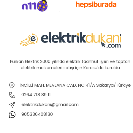
Furkan Elektrik 2000 yılında elektrik taahhüt işleri ve toptan
elektrik malzemeleri satışı için Karasu'da kuruldu
İNCİLLİ MAH. MEVLANA CAD. NO:41/A Sakarya/Türkiye
0264 718 89 11
elektrikdukani@gmail.com
905336408130