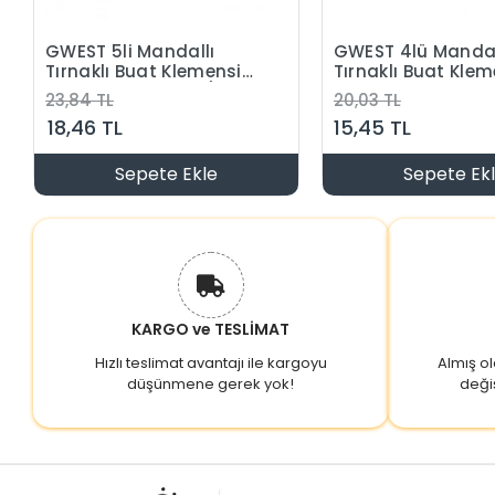
GWEST 5li Mandallı
GWEST 4lü Mandal
Tırnaklı Buat Klemensi
Tırnaklı Buat Klem
0.14-2.5mm Arası (Beşli
0.14-2.5mm Arası
23,84 TL
20,03 TL
Buat Klemensi)
(Dörtlü Buat Klem
18,46 TL
15,45 TL
Sepete Ekle
Sepete Ek
KARGO ve TESLİMAT
Hızlı teslimat avantajı ile kargoyu
Almış o
düşünmene gerek yok!
deği