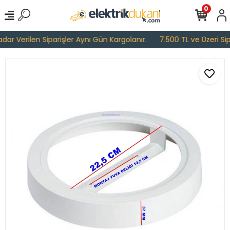
0
ar Verilen Siparişler Aynı Gün Kargolanır.
7.500 TL ve Üzeri Sipa