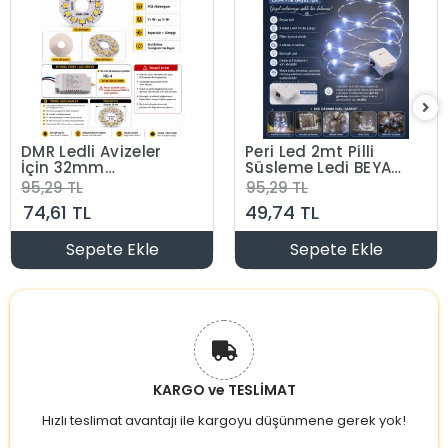
DMR Ledli Avizeler
Peri Led 2mt Pilli
İçin 32mm
Süsleme Ledi BEYAZ
Yuvarlak PCB
Işık 6400k 3 Mod
95,29 TL
95,29 TL
Alüminyum Levha
Animasyon Efektli
74,61 TL
49,74 TL
Üzerine Dizgi SMD
(2 Metre 3 Adet
Led 4 Kablolu 2
LR44 Pilleri Dahil )
Renk Günışığı +
Sepete Ekle
Sepete Ekle
Beyaz 3000/6500K
KARGO ve TESLİMAT
Hızlı teslimat avantajı ile kargoyu düşünmene gerek yok!