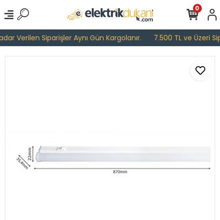
0
ar Verilen Siparişler Aynı Gün Kargolanır.
7.500 TL ve Üzeri Sipa