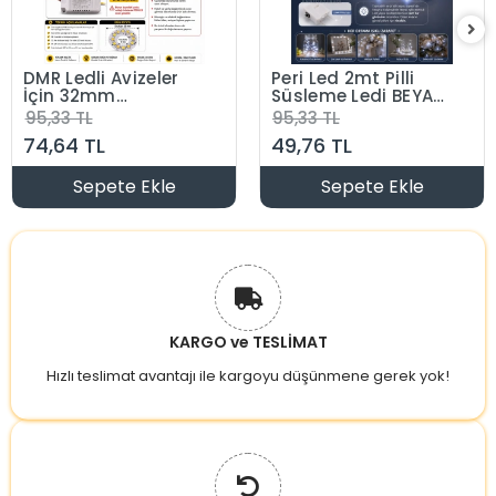
DMR Ledli Avizeler
Peri Led 2mt Pilli
İçin 32mm
Süsleme Ledi BEYAZ
Yuvarlak PCB
Işık 6400k 3 Mod
95,33 TL
95,33 TL
Alüminyum Levha
Animasyon Efektli
74,64 TL
49,76 TL
Üzerine Dizgi SMD
(2 Metre 3 Adet
Led 4 Kablolu 2
LR44 Pilleri Dahil )
Renk Günışığı +
Sepete Ekle
Sepete Ekle
Beyaz 3000/6500K
KARGO ve TESLİMAT
Hızlı teslimat avantajı ile kargoyu düşünmene gerek yok!