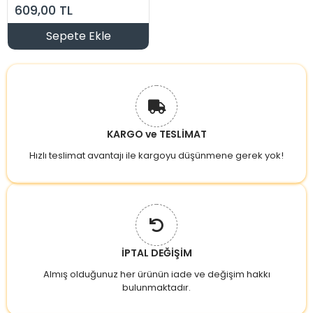
Enerjili Şarjlı
609,00 TL
Armatür Lamba
6500k 200lm IP65
Sepete Ekle
KARGO ve TESLİMAT
Hızlı teslimat avantajı ile kargoyu düşünmene gerek yok!
İPTAL DEĞİŞİM
Almış olduğunuz her ürünün iade ve değişim hakkı
bulunmaktadır.