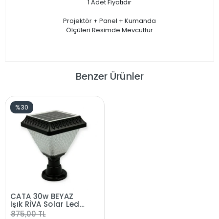
1 Adet Fiyatıdır
Projektör + Panel + Kumanda
Ölçüleri Resimde Mevcuttur
Benzer Ürünler
%30
CATA 30w BEYAZ
Işık RİVA Solar Led
Set Üstü Güneş
875,00 TL