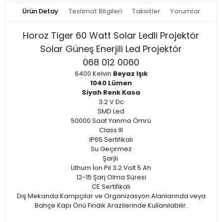
Ürün Detay
Teslimat Bilgileri
Taksitler
Yorumlar
Horoz Tiger 60 Watt Solar Ledli Projektör
Solar Güneş Enerjili Led Projektör
068 012 0060
6400 Kelvin
Beyaz Işık
1040 Lümen
Siyah Renk Kasa
3.2 V Dc
SMD Led
50000 Saat Yanma Ömrü
Class III
IP65 Sertifikalı
Su Geçirmez
Şarjlı
Lithum İon Pil 3.2 Volt 5 Ah
12-15 Şarj Olma Süresi
CE Sertifikalı
Dış Mekanda Kampçılar ve Organizasyon Alanlarında veya
Bahçe Kapı Önü Fındık Arazilerinde Kullanılabilir.