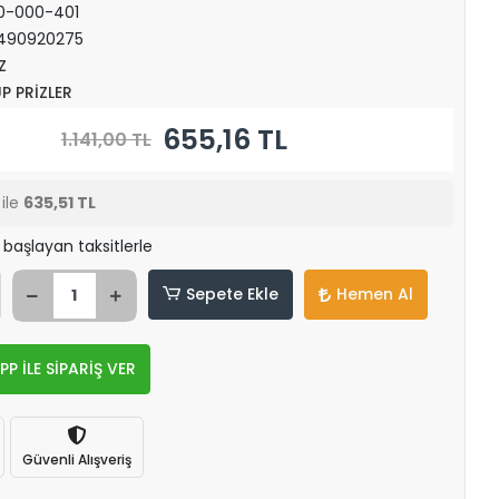
0-000-401
490920275
Z
P PRİZLER
655,16 TL
1.141,00 TL
ile
635,51 TL
 başlayan taksitlerle
Sepete Ekle
Hemen Al
 İLE SİPARİŞ VER
Güvenli Alışveriş