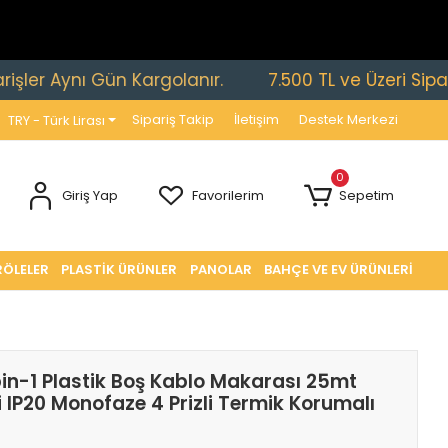
Aynı Gün Kargolanır.
7.500 TL ve Üzeri Siparişlerd
Sipariş Takip
İletişim
Destek Merkezi
TRY - Türk Lirası
0
Giriş Yap
Favorilerim
Sepetim
RÖLELER
PLASTİK ÜRÜNLER
PANOLAR
BAHÇE VE EV ÜRÜNLERİ
n-1 Plastik Boş Kablo Makarası 25mt
i IP20 Monofaze 4 Prizli Termik Korumalı