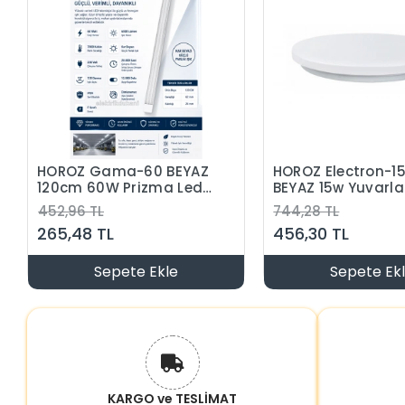
HOROZ Gama-60 BEYAZ
HOROZ Electron-1
120cm 60W Prizma Led
BEYAZ 15w Yuvarla
Bant Armatür 7000k
Glop Led Armatür
452,96 TL
744,28 TL
Beyaz Işık IP20
6400k IP20 Beyaz I
265,48 TL
456,30 TL
Sepete Ekle
Sepete Ek
KARGO ve TESLİMAT