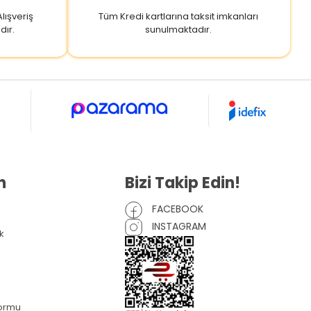
lışveriş
Tüm Kredi kartlarına taksit imkanları
dır.
sunulmaktadır.
n
Bizi Takip Edin!
FACEBOOK
INSTAGRAM
k
Formu