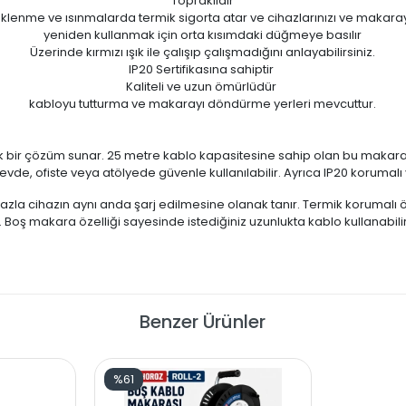
Topraklıdır
yüklenme ve ısınmalarda termik sigorta atar ve cihazlarınızı ve makaray
yeniden kullanmak için orta kısımdaki düğmeye basılır
Üzerinde kırmızı ışık ile çalışıp çalışmadığını anlayabilirsiniz.
IP20 Sertifikasına sahiptir
Kaliteli ve uzun ömürlüdür
kabloyu tutturma ve makarayı döndürme yerleri mevcuttur.
ik bir çözüm sunar. 25 metre kablo kapasitesine sahip olan bu makara, 
de, ofiste veya atölyede güvenle kullanılabilir. Ayrıca IP20 korumalı 
 fazla cihazın aynı anda şarj edilmesine olanak tanır. Termik korumal
 Boş makara özelliği sayesinde istediğiniz uzunlukta kablo kullanabilir
Benzer Ürünler
%61