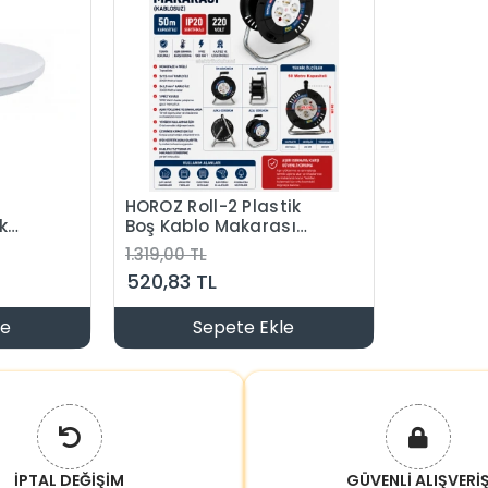
5
HOROZ Roll-2 Plastik
k
Boş Kablo Makarası
Monofaze 4 Prizli 50mt
1.319,00 TL
şık
Kapasiteli Termik
520,83 TL
Korumalı (3x1.5 TTR)
IP20
le
Sepete Ekle
İPTAL DEĞİŞİM
GÜVENLİ ALIŞVERİ