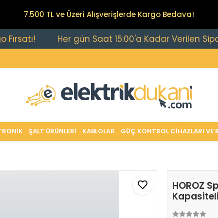
7.500 TL ve Üzeri Alışverişlerde Kargo Bedava!
ı!
Her gün Saat 15:00'a Kadar Verilen Siparişler 
TRONİK
ŞALT ÜRÜNLERİ
KABLOLAR
GÜÇ KONTROL CİHAZLARI VE 
HOROZ Spi
Kapasitel