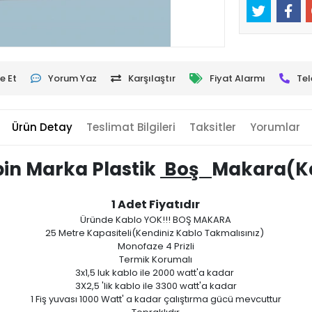
e Et
Yorum Yaz
Karşılaştır
Fiyat Alarmı
Tel
Ürün Detay
Teslimat Bilgileri
Taksitler
Yorumlar
pin Marka Plastik
Boş
Makara(K
1 Adet Fiyatıdır
Üründe Kablo YOK!!! BOŞ MAKARA
25 Metre Kapasiteli(Kendiniz Kablo Takmalısınız)
Monofaze 4 Prizli
Termik Korumalı
3x1,5 luk kablo ile 2000 watt'a kadar
3X2,5 'lik kablo ile 3300 watt'a kadar
1 Fiş yuvası 1000 Watt' a kadar çalıştırma gücü mevcuttur