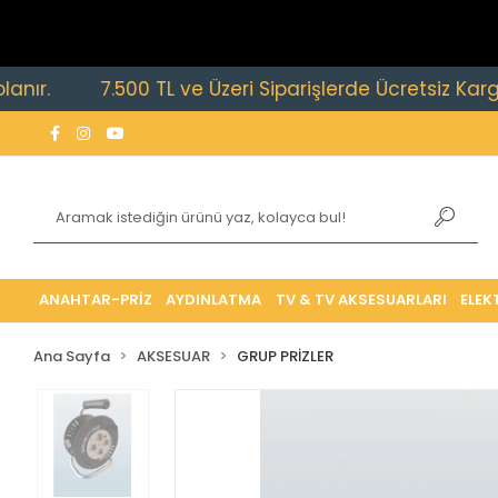
7.500 TL ve Üzeri Siparişlerde Ücretsiz Kargo Fırsat
ANAHTAR-PRİZ
AYDINLATMA
TV & TV AKSESUARLARI
ELEK
Ana Sayfa
AKSESUAR
GRUP PRİZLER