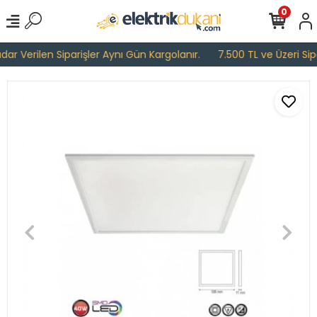
0
r Verilen Siparişler Aynı Gün Kargolanır.
7.500 TL ve Üzeri Sipar