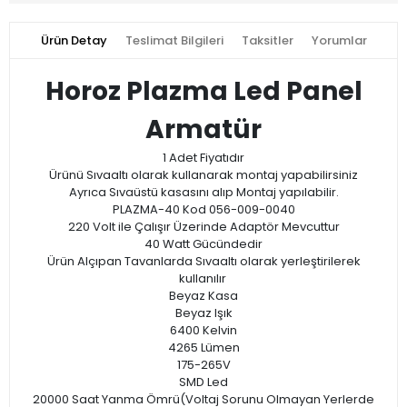
Ürün Detay
Teslimat Bilgileri
Taksitler
Yorumlar
Horoz Plazma Led Panel
Armatür
1 Adet Fiyatıdır
Ürünü Sıvaaltı olarak kullanarak montaj yapabilirsiniz
Ayrıca Sıvaüstü kasasını alıp Montaj yapılabilir.
PLAZMA-40 Kod 056-009-0040
220 Volt ile Çalışır Üzerinde Adaptör Mevcuttur
40 Watt Gücündedir
Ürün Alçıpan Tavanlarda Sıvaaltı olarak yerleştirilerek
kullanılır
Beyaz Kasa
Beyaz Işık
6400 Kelvin
4265 Lümen
175-265V
SMD Led
20000 Saat Yanma Ömrü(Voltaj Sorunu Olmayan Yerlerde