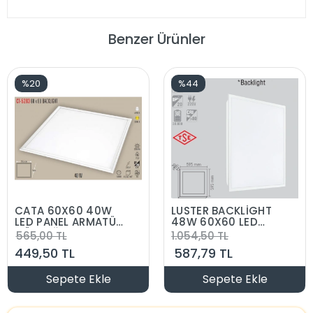
Benzer Ürünler
%20
%44
CATA 60X60 40W
LUSTER BACKLİGHT
LED PANEL ARMATÜR
48W 60X60 LED
GÜNIŞIĞI 3500K
PANEL ILIK BEYAZ
565,00 TL
1.054,50 TL
4000K
449,50 TL
587,79 TL
Sepete Ekle
Sepete Ekle