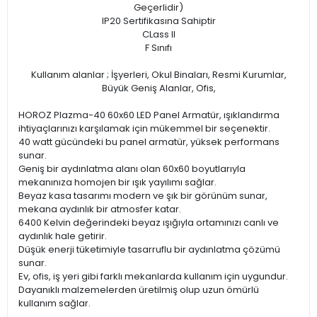
Geçerlidir)
IP20 Sertifikasına Sahiptir
CLass II
F Sınıfı
Kullanım alanlar ; İşyerleri, Okul Binaları, Resmi Kurumlar,
Büyük Geniş Alanlar, Ofis,
HOROZ Plazma-40 60x60 LED Panel Armatür, ışıklandırma
ihtiyaçlarınızı karşılamak için mükemmel bir seçenektir.
40 watt gücündeki bu panel armatür, yüksek performans
sunar.
Geniş bir aydınlatma alanı olan 60x60 boyutlarıyla
mekanınıza homojen bir ışık yayılımı sağlar.
Beyaz kasa tasarımı modern ve şık bir görünüm sunar,
mekana aydınlık bir atmosfer katar.
6400 Kelvin değerindeki beyaz ışığıyla ortamınızı canlı ve
aydınlık hale getirir.
Düşük enerji tüketimiyle tasarruflu bir aydınlatma çözümü
sunar.
Ev, ofis, iş yeri gibi farklı mekanlarda kullanım için uygundur.
Dayanıklı malzemelerden üretilmiş olup uzun ömürlü
kullanım sağlar.