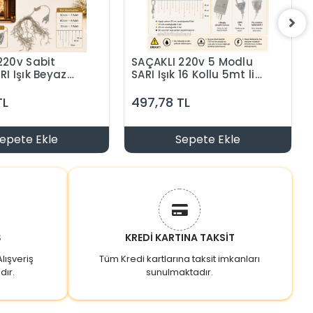
220v Sabit
SAÇAKLI 220v 5 Modlu
I Işık Beyaz
SARI Işık 16 Kollu 5mt lik
0 Kollu 5mt lik
Süsleme Ledi Eklenebilir
edi Eklenebilir
İç Mekan (Günışığı)
TL
497,78 TL
 (Günışığı)
epete Ekle
Sepete Ekle
Ş
KREDİ KARTINA TAKSİT
lışveriş
Tüm Kredi kartlarına taksit imkanları
dır.
sunulmaktadır.