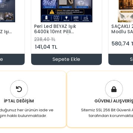
Peri Led BEYAZ Işık
SAÇAKLI 
 Işık
6400k 10mt Pilli
Modlu SAR
Süsleme Ledi (10
Çakarlı 2
238,40 TL
 (2
Metrelik Piller Hariç )
Süsleme L
580,74 
141,04 TL
illeri
İç Mekan
le
Sepete Ekle
S
İPTAL DEĞİŞİM
GÜVENLİ ALIŞVERİ
lduğunuz her ürünün iade ve
Sitemiz SSL 256 Bit Güvenli A
şim hakkı bulunmaktadır.
tarafından korunmakta