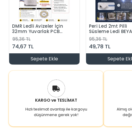
DMR Ledli Avizeler İçin
Peri Led 2mt Pilli
32mm Yuvarlak PCB
Süsleme Ledi BEYAZ
Alüminyum Levha
6400k 3 Mod
95,36 TL
95,36 TL
Üzerine Dizgi SMD Led 4
Animasyon Efektli
74,67 TL
49,78 TL
Kablolu 2 Renk Günışığı
Metre 3 Adet LR44 P
+ Beyaz 3000/6500K
Dahil )
Sepete Ekle
Sepete Ek
KARGO ve TESLİMAT
Hızlı teslimat avantajı ile kargoyu
Almış o
düşünmene gerek yok!
deği