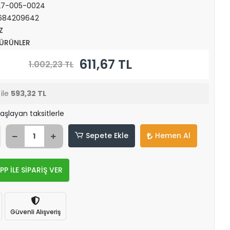
27-005-0024
684209642
Z
 ÜRÜNLER
611,67 TL
1.002,23 TL
ile
593,32 TL
başlayan taksitlerle
Sepete Ekle
Hemen Al
 İLE SİPARİŞ VER
Güvenli Alışveriş