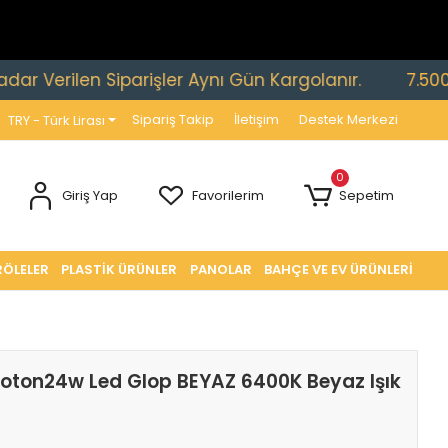
rilen Siparişler Aynı Gün Kargolanır.
7.500 TL ve 
Sipariş Takip
İletişim
Destek Merkezi
TRY - Türk Lirası
0
Giriş Yap
Favorilerim
Sepetim
RÖLELER
PLASTİK ÜRÜNLER
PANOLAR
BAHÇE VE EV ÜRÜNLERİ
oton24w Led Glop BEYAZ 6400K Beyaz Işık