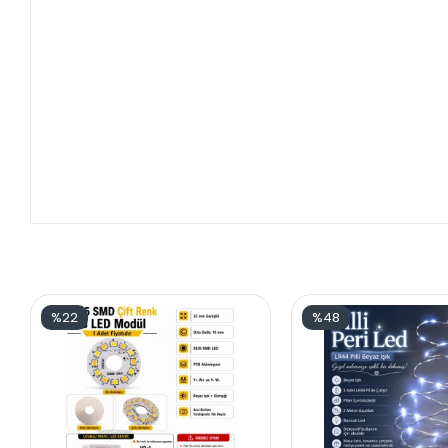
%22
%48