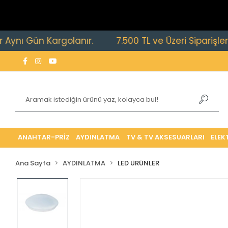
Gün Kargolanır.
7.500 TL ve Üzeri Siparişlerde Ücr
ANAHTAR-PRİZ
AYDINLATMA
TV & TV AKSESUARLARI
ELEK
Ana Sayfa
AYDINLATMA
LED ÜRÜNLER