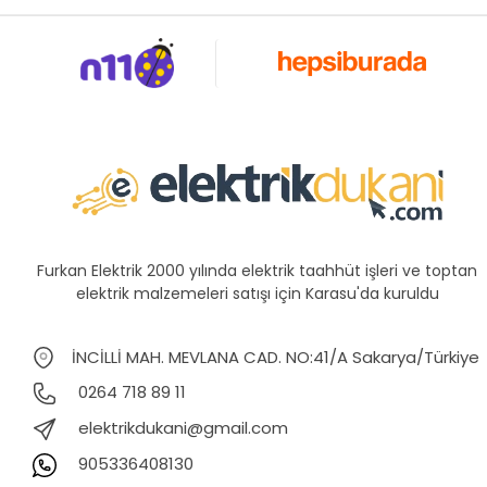
Furkan Elektrik 2000 yılında elektrik taahhüt işleri ve toptan
elektrik malzemeleri satışı için Karasu'da kuruldu
İNCİLLİ MAH. MEVLANA CAD. NO:41/A Sakarya/Türkiye
0264 718 89 11
elektrikdukani@gmail.com
905336408130