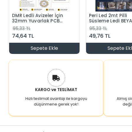
DMR Ledli Avizeler İçin
Peri Led 2mt Pilli
32mm Yuvarlak PCB
Süsleme Ledi BEYAZ
Alüminyum Levha
6400k 3 Mod
95,33 TL
95,33 TL
Üzerine Dizgi SMD Led 4
Animasyon Efektli
74,64 TL
49,76 TL
Kablolu 2 Renk Günışığı
Metre 3 Adet LR44 P
+ Beyaz 3000/6500K
Dahil )
Sepete Ekle
Sepete Ek
KARGO ve TESLİMAT
Hızlı teslimat avantajı ile kargoyu
Almış o
düşünmene gerek yok!
deği