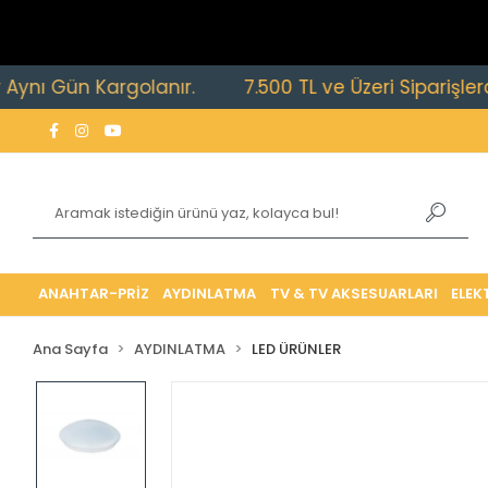
Gün Kargolanır.
7.500 TL ve Üzeri Siparişlerde Ücre
ANAHTAR-PRİZ
AYDINLATMA
TV & TV AKSESUARLARI
ELEK
Ana Sayfa
AYDINLATMA
LED ÜRÜNLER