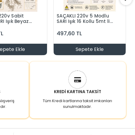
220v Sabit
SAÇAKLI 220v 5 Modlu
I Işık Beyaz
SARI Işık 16 Kollu 5mt lik
0 Kollu 5mt lik
Süsleme Ledi Eklenebilir
edi Eklenebilir
İç Mekan (Günışığı)
TL
497,60 TL
 (Günışığı)
epete Ekle
Sepete Ekle
Ş
KREDİ KARTINA TAKSİT
lışveriş
Tüm Kredi kartlarına taksit imkanları
dır.
sunulmaktadır.