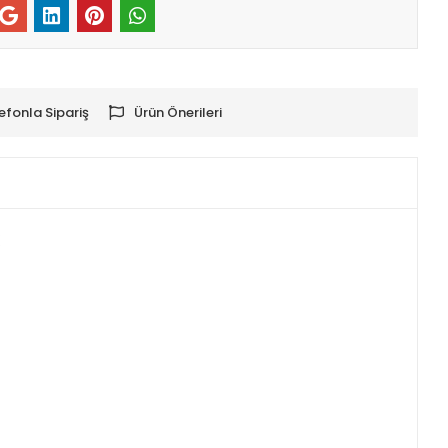
efonla Sipariş
Ürün Önerileri
k