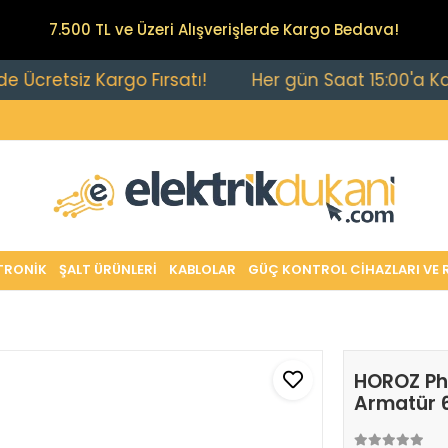
7.500 TL ve Üzeri Alışverişlerde Kargo Bedava!
tsiz Kargo Fırsatı!
Her gün Saat 15:00'a Kadar Ver
TRONİK
ŞALT ÜRÜNLERİ
KABLOLAR
GÜÇ KONTROL CİHAZLARI VE 
HOROZ Ph
Armatür 6