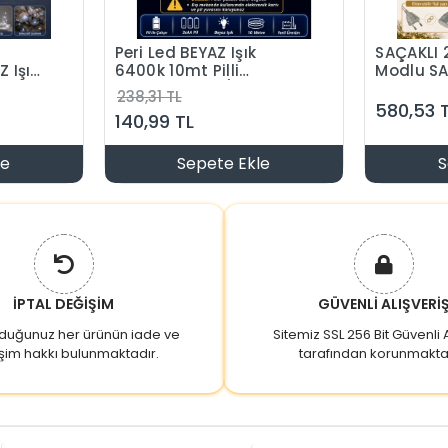
Peri Led BEYAZ Işık
SAÇAKLI 
 Işık
6400k 10mt Pilli
Modlu SAR
Süsleme Ledi (10
Çakarlı 2
238,31 TL
 (2
Metrelik Piller Hariç )
Süsleme L
580,53 
140,99 TL
illeri
İç Mekan
le
Sepete Ekle
S
İPTAL DEĞİŞİM
GÜVENLİ ALIŞVERİ
lduğunuz her ürünün iade ve
Sitemiz SSL 256 Bit Güvenli A
şim hakkı bulunmaktadır.
tarafından korunmakta