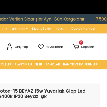
ilen Siparişler Aynı Gün Kargolanır.
7.500 TL ve Ü
Sipariş Takip
İletişim
Destek Merkezi
TRY - Türk Lirası
0
Giriş Yap
Favorilerim
Sepetim
RÖLELER
PLASTİK ÜRÜNLER
PANOLAR
BAHÇE VE EV ÜRÜNLERİ
oton-15 BEYAZ 15w Yuvarlak Glop Led
400k IP20 Beyaz Işık