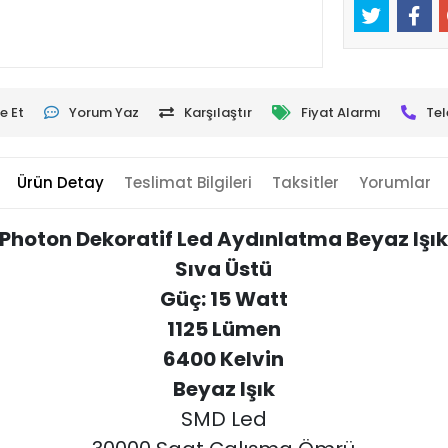
e Et
Yorum Yaz
Karşılaştır
Fiyat Alarmı
Tel
Ürün Detay
Teslimat Bilgileri
Taksitler
Yorumlar
Photon Dekoratif Led Aydınlatma Beyaz Işı
Sıva Üstü
Güç: 15 Watt
1125 Lümen
6400 Kelvin
Beyaz Işık
SMD Led