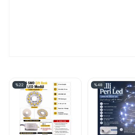
%22
%48