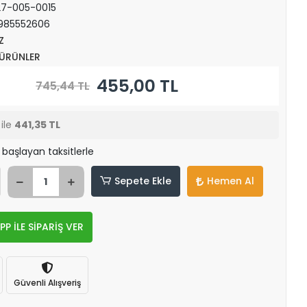
7-005-0015
985552606
Z
 ÜRÜNLER
455,00 TL
745,44 TL
ile
441,35 TL
 başlayan taksitlerle
Sepete Ekle
Hemen Al
 İLE SİPARİŞ VER
Güvenli Alışveriş