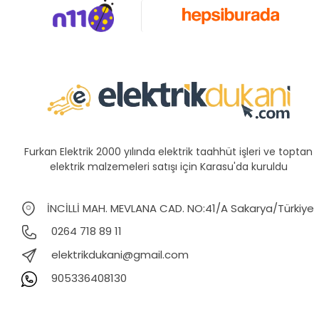
Furkan Elektrik 2000 yılında elektrik taahhüt işleri ve toptan
elektrik malzemeleri satışı için Karasu'da kuruldu
İNCİLLİ MAH. MEVLANA CAD. NO:41/A Sakarya/Türkiye
0264 718 89 11
elektrikdukani@gmail.com
905336408130