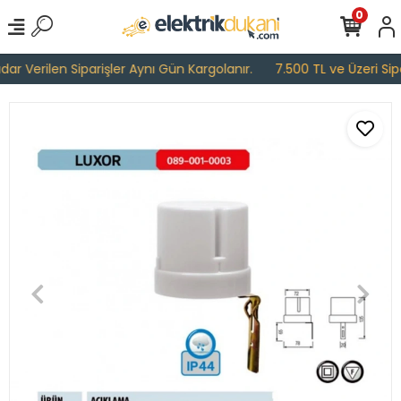
0
r Verilen Siparişler Aynı Gün Kargolanır.
7.500 TL ve Üzeri Sipar