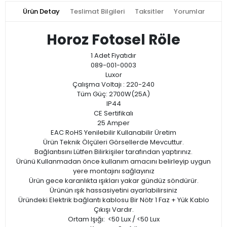
Ürün Detay
Teslimat Bilgileri
Taksitler
Yorumlar
Horoz Fotosel Röle
1 Adet Fiyatıdır
089-001-0003
Luxor
Çalışma Voltajı : 220-240
Tüm Güç: 2700W(25A)
IP44
CE Sertifikalı
25 Amper
EAC RoHS Yenilebilir Kullanabilir Üretim
Ürün Teknik Ölçüleri Görsellerde Mevcuttur.
Bağlantısını Lütfen Bilirkişiler tarafından yaptırınız.
Ürünü Kullanmadan önce kullanım amacını belirleyip uygun
yere montajını sağlayınız
Ürün gece karanlıkta ışıkları yakar gündüz söndürür.
Ürünün ışık hassasiyetini ayarlabilirsiniz
Üründeki Elektrik bağlantı kablosu Bir Nötr 1 Faz + Yük Kablo
Çıkışı Vardır.
Ortam Işığı: <50 Lux / <50 Lux