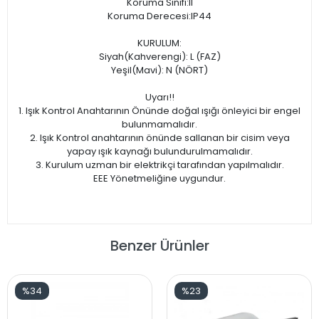
Koruma Sınıfı:II
Koruma Derecesi:IP44
KURULUM:
Siyah(Kahverengi): L (FAZ)
Yeşil(Mavi): N (NÖRT)
Uyarı!!
1. Işık Kontrol Anahtarının Önünde doğal ışığı önleyici bir engel
bulunmamalıdır.
2. Işık Kontrol anahtarının önünde sallanan bir cisim veya
yapay ışık kaynağı bulundurulmamalıdır.
3. Kurulum uzman bir elektrikçi tarafından yapılmalıdır.
EEE Yönetmeliğine uygundur.
Benzer Ürünler
%34
%23