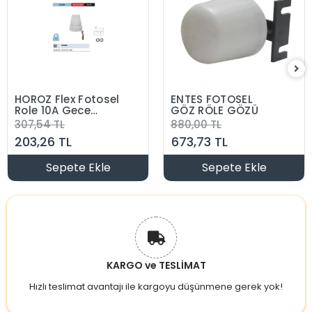
HOROZ Flex Fotosel
ENTES FOTOSEL
Role 10A Gece
GÖZ RÖLE GÖZÜ
Gündüz Algılama
307,54 TL
880,00 TL
Rölesi IP44 220v
203,26 TL
673,73 TL
1200W
Sepete Ekle
Sepete Ekle
KARGO ve TESLİMAT
Hızlı teslimat avantajı ile kargoyu düşünmene gerek yok!