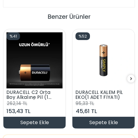
Benzer Ürünler
%41
%52
DURACELL C2 Orta
DURACELL KALEM PİL
Boy Alkalıne Pil (1
EKO(1 ADET FİYATI)
Adet Fiyatı)
262,14 TL
95,33 TL
153,43 TL
45,61 TL
Sepete Ekle
Sepete Ekle