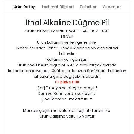
Ürün Detay
Teslimat Bilgileri
Taksitler
Yorumlar
İthal Alkaline Düğme Pil
Ürün Uyumlu Kodları: LR44 - 1154 - 357 - A76
1.5 Volt
Ürün kullanım yerleri genellikle
Masaüstü saat, Fener, Hesap Makinesi vb cihazlarda
kullanılır.
Kullanım yeri geniştir.
Ürün kodu belirtildiği gibi LR44 olarak birçok alanda
kullanılırken boyutları küçük olsada uzun ömürlüdür kullanılan
cihazlara göre değişebilmektedir.
!!! Dikkat !!!!
Şarj Etmeyin ve ateşe atmayın!
Kuru ve Serin yerde saklayınız
Çocuklardan uzak tutunuz.
Markası çeşitli markalarda ulaştırılır tarafınıza
ürün Çalışma voltu 1.5 Volttur