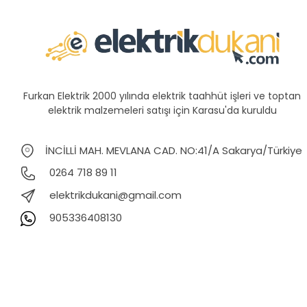
Furkan Elektrik 2000 yılında elektrik taahhüt işleri ve toptan
elektrik malzemeleri satışı için Karasu'da kuruldu
İNCİLLİ MAH. MEVLANA CAD. NO:41/A Sakarya/Türkiye
0264 718 89 11
elektrikdukani@gmail.com
905336408130