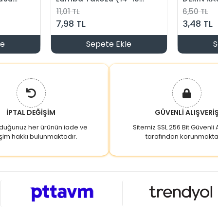
IP65
mm Çıkışlı Plastik
11,01 TL
6,50 TL
faze
Pater)
7,98 TL
3,48 TL
le
Sepete Ekle
S
İPTAL DEĞİŞİM
GÜVENLİ ALIŞVERİ
lduğunuz her ürünün iade ve
Sitemiz SSL 256 Bit Güvenli A
şim hakkı bulunmaktadır.
tarafından korunmakta