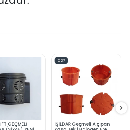
üzdür.
%27
İFT GEÇMELİ
IŞILDAR Geçmeli Alçıpan
SA (SİYAH) YENİ
Kasa Tekli Halogen Free