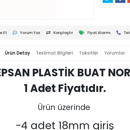
e Et
Yorum Yaz
Karşılaştır
Fiyat Alarmı
Tel
Ürün Detay
Teslimat Bilgileri
Taksitler
Yorumlar
EPSAN PLASTİK BUAT NO
1 Adet Fiyatıdır.
Ürün üzerinde
-4 adet 18mm giriş