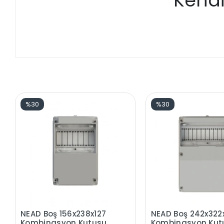
Kendi
%30
%30
NEAD Boş 156x238x127
NEAD Boş 242x322
Kombinasyon Kutusu
Kombinasyon Kut