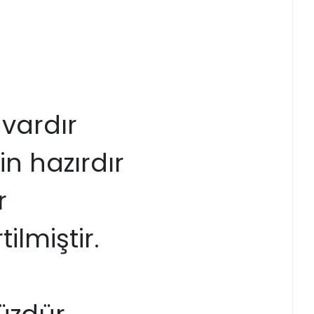
 vardır
in hazırdır
r
ilmiştir.