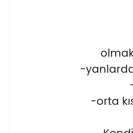
olmak 
-yanlarda 
-orta kı