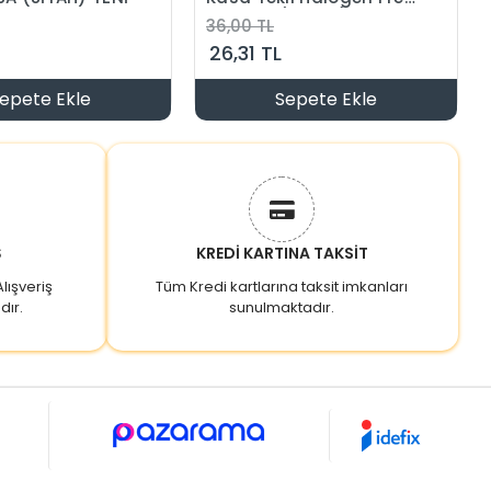
Turuncu(1 Adet)
36,00 TL
26,31 TL
epete Ekle
Sepete Ekle
Ş
KREDİ KARTINA TAKSİT
lışveriş
Tüm Kredi kartlarına taksit imkanları
dır.
sunulmaktadır.