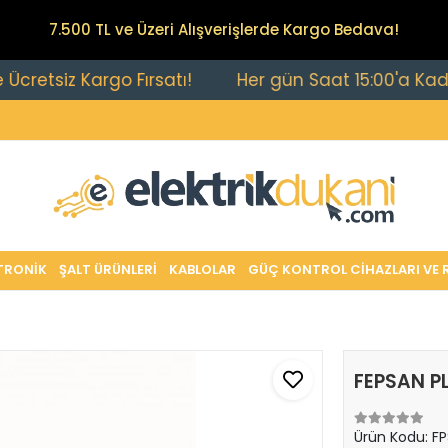
7.500 TL ve Üzeri Alışverişlerde Kargo Bedava!
iz Kargo Fırsatı!
Her gün Saat 15:00'a Kadar Veril
TRONİK
ŞALT ÜRÜNLERİ
KABLOLAR
GÜÇ KONTROL CİHAZLARI VE 
FEPSAN P
Ürün Kodu:
FP