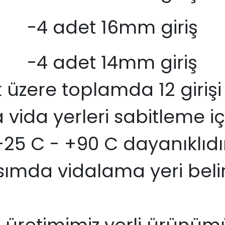
-4 adet 16mm giriş
-4 adet 14mm giriş
üzere toplamda 12 girişi
vida yerleri sabitleme iç
-25 C - +90 C dayanıklıdı
sımda vidalama yeri belirt