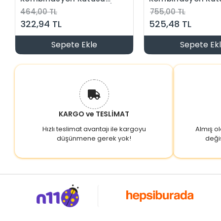
Termoplastik Gri IP65 (1
Termoplastik Gri 
464,00 TL
755,00 TL
Trifaze 2 Monofaze Priz
(2 Trifaze 2 Mono
322,94 TL
525,48 TL
Takılabilir)
Priz Takılabilir)
Sepete Ekle
Sepete Ek
KARGO ve TESLİMAT
Hızlı teslimat avantajı ile kargoyu
Almış o
düşünmene gerek yok!
deği