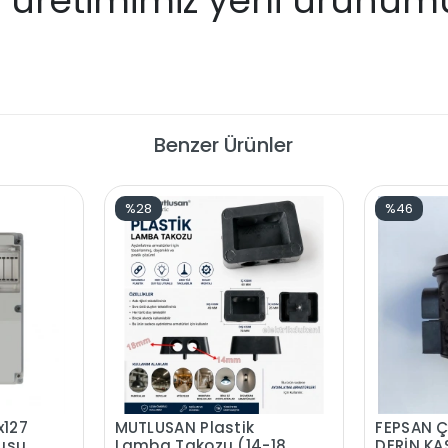
 üretimimiz yerli ürünüm
Benzer Ürünler
%28
%46
x127
MUTLUSAN Plastik
FEPSAN Ç
usu
Lamba Takozu (14-18
DERİN KA