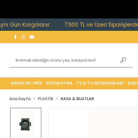
 Kargolanır.
7.500 TL ve Üzeri Siparişlerde Ücrets
ANAHTAR-PRİZ
AYDINLATMA
TV & TV AKSESUARLARI
ELEK
Ana Sayfa
PLASTİK
KASA & BUATLAR