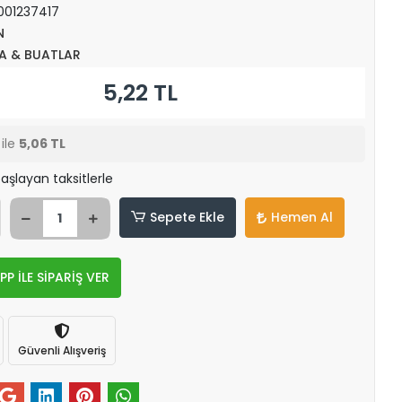
001237417
N
A & BUATLAR
5,22 TL
ile
5,06 TL
aşlayan taksitlerle
Sepete Ekle
Hemen Al
 İLE SİPARİŞ VER
Güvenli Alışveriş