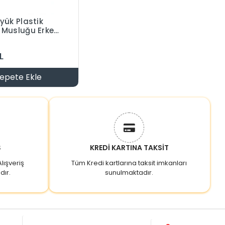
yük Plastik
Musluğu Erkek
esiz Dıştan
L
epete Ekle
Ş
KREDİ KARTINA TAKSİT
lışveriş
Tüm Kredi kartlarına taksit imkanları
dır.
sunulmaktadır.