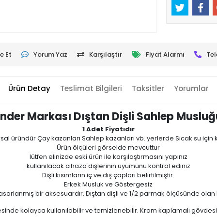
e Et
Yorum Yaz
Karşılaştır
Fiyat Alarmı
Tel
Ürün Detay
Teslimat Bilgileri
Taksitler
Yorumlar
nder Markası Dıştan Dişli Sahlep Musluğ
1 Adet Fiyatıdır
sal üründür Çay kazanları Sahlep kazanları vb. yerlerde Sıcak su için ku
Ürün ölçüleri görselde mevcuttur
lütfen elinizde eski ürün ile karşılaştırmasını yapınız
kullanılacak cihaza dişlerinin uyumunu kontrol ediniz
Dişli kısımların iç ve dış çapları belirtilmiştir.
Erkek Musluk ve Göstergesiz
 tasarlanmış bir aksesuardır. Dıştan dişli ve 1/2 parmak ölçüsünde olan
sinde kolayca kullanılabilir ve temizlenebilir. Krom kaplamalı gövdesi