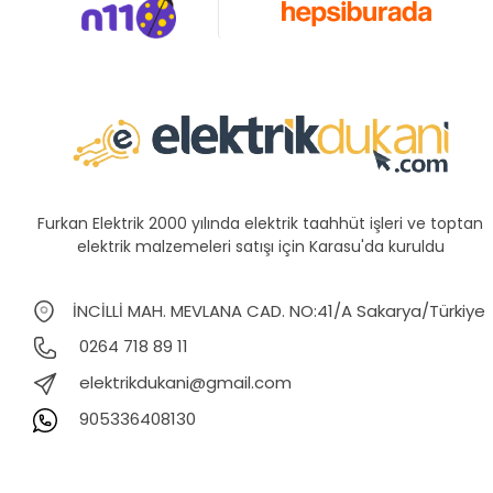
Furkan Elektrik 2000 yılında elektrik taahhüt işleri ve toptan
elektrik malzemeleri satışı için Karasu'da kuruldu
İNCİLLİ MAH. MEVLANA CAD. NO:41/A Sakarya/Türkiye
0264 718 89 11
elektrikdukani@gmail.com
905336408130