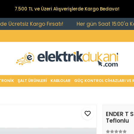
7.500 TL ve Üzeri Alışverişlerde Kargo Bedava!
etsiz Kargo Fırsatı!
Her gün Saat 15:00'a Kadar Ve
TRONİK
ŞALT ÜRÜNLERİ
KABLOLAR
GÜÇ KONTROL CİHAZLARI VE 
ENDER T S
Teflonlu