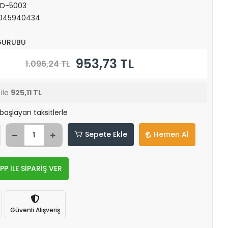
ND-5003
045940434
 GURUBU
953,73 TL
1.096,24 TL
ile
925,11 TL
 başlayan taksitlerle
Sepete Ekle
Hemen Al
 İLE SİPARİŞ VER
Güvenli Alışveriş