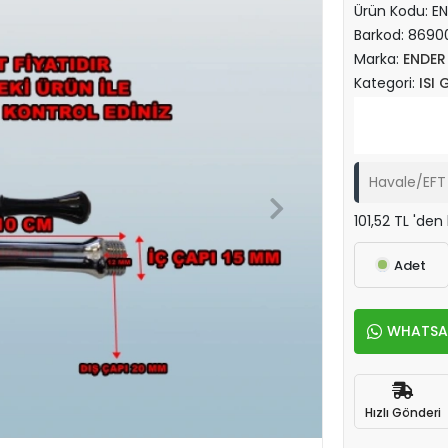
Ürün Kodu:
E
Barkod:
8690
Marka:
ENDER
Kategori:
ISI
Havale/EFT 
101,52 TL 'den
Adet
WHATSAPP
Hızlı Gönderi