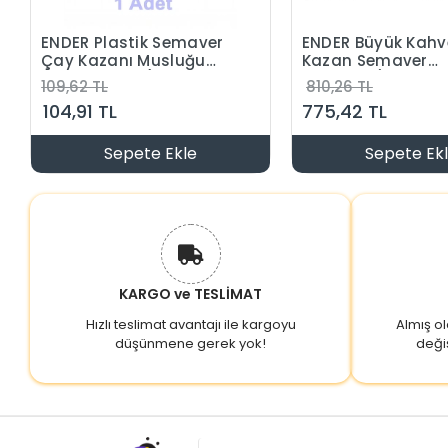
ENDER Plastik Semaver
ENDER Büyük Kahv
Çay Kazanı Musluğu
Kazan Semaver
(Göstergesiz)
Musluğu (Dıştan Di
109,62 TL
810,26 TL
104,91 TL
775,42 TL
Sepete Ekle
Sepete Ek
KARGO ve TESLİMAT
Hızlı teslimat avantajı ile kargoyu
Almış o
düşünmene gerek yok!
deği