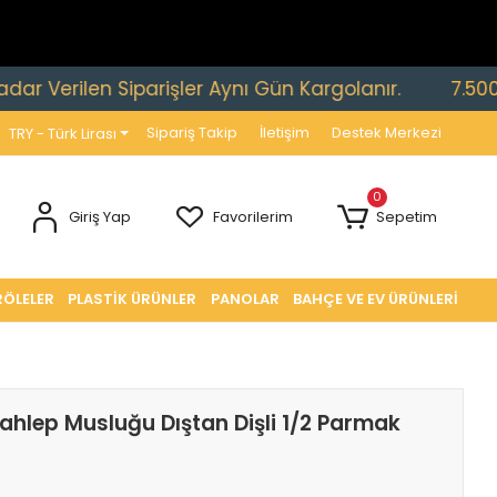
rilen Siparişler Aynı Gün Kargolanır.
7.500 TL ve
Sipariş Takip
İletişim
Destek Merkezi
TRY - Türk Lirası
0
Giriş Yap
Favorilerim
Sepetim
RÖLELER
PLASTİK ÜRÜNLER
PANOLAR
BAHÇE VE EV ÜRÜNLERİ
ahlep Musluğu Dıştan Dişli 1/2 Parmak