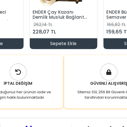
eci
ENDER Çay Kazanı
ENDER Bü
Demlik Musluk Bağlantı
Semaver 
şli)
L Dirsek
(Gösterg
262,14 TL
166,82 TL
Dişli)
228,07 TL
159,65 T
le
Sepete Ekle
S
İPTAL DEĞİŞİM
GÜVENLİ ALIŞVERİ
lduğunuz her ürünün iade ve
Sitemiz SSL 256 Bit Güvenli A
şim hakkı bulunmaktadır.
tarafından korunmakta