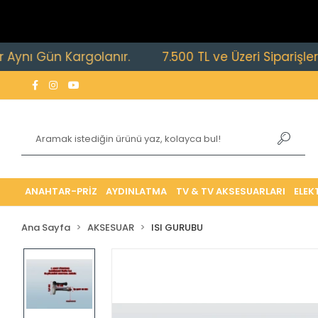
 Gün Kargolanır.
7.500 TL ve Üzeri Siparişlerde Ücr
ANAHTAR-PRİZ
AYDINLATMA
TV & TV AKSESUARLARI
ELEK
Ana Sayfa
AKSESUAR
ISI GURUBU