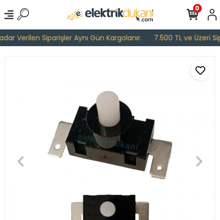
0
ar Verilen Siparişler Aynı Gün Kargolanır.
7.500 TL ve Üzeri Sipa