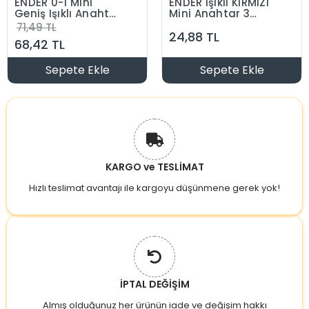
ENDER 0-1 Mini
ENDER Işıklı KIRMIZI
Geniş Işıklı Anahtar
Mini Anahtar 3
Kırmızı 4 Pinli
Ayaklı 10A 220v
71,49 TL
24,88 TL
IP40 (19x17mm
68,42 TL
Derinlik 20mm
Dikdörtgen)
Sepete Ekle
Sepete Ekle
KARGO ve TESLİMAT
Hızlı teslimat avantajı ile kargoyu düşünmene gerek yok!
İPTAL DEĞİŞİM
Almış olduğunuz her ürünün iade ve değişim hakkı