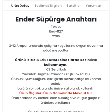
Ürün Detay
Teslimat Bilgileri
Taksitler
Yorumlar
Ender Süpürge Anahtarı
1 Adet
End-1127
220V
3-12 Amper arasında çalışma koşullarına uygun dayanma
gücü mevcuttur.
Ürünü Isıtıcı REZİSTANSLI cihazlarda kesinlikle
kullanmayın.
CE Sertifikalı
Yuvarlak Düğmeli Yandan Girişli Soket Ucu
Ürünün uyumluluğunu eski çıkan bozuk parça ile kontrol
ediniz.
bu ürün birçok alanda üniversal olarak kullanılır.
Ürün Ölçüleri Ürün Görselinde Mevcuttur.
Ürün sadece ev aletleri olan süpürge ve düşük güçte ki
ürünlerde kullanılır.