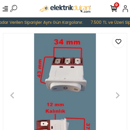
0
ar Verilen Siparişler Aynı Gün Kargolanır.
7.500 TL ve Üzeri Sipa