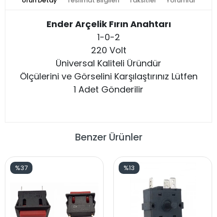
Ürün Detay
Teslimat Bilgileri
Taksitler
Yorumlar
Ender Arçelik Fırın Anahtarı
1-0-2
220 Volt
Üniversal Kaliteli Üründür
Ölçülerini ve Görselini Karşılaştırınız Lütfen
1 Adet Gönderilir
Benzer Ürünler
%37
%13