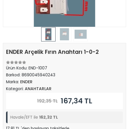
ENDER Arçelik Fırın Anahtarı 1-0-2
Ürün Kodu:
END-1007
Barkod:
8690045940243
Marka:
ENDER
Kategori:
ANAHTARLAR
167,34 TL
192,35 TL
Havale/EFT ile
162,32 TL
17,81 TL 'den başlayan taksitlerle