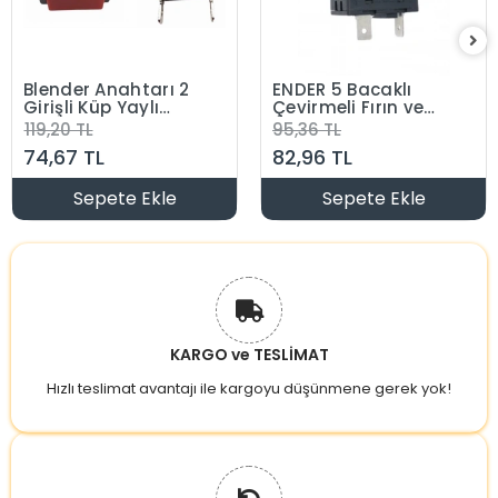
Blender Anahtarı 2
ENDER 5 Bacaklı
Girişli Küp Yaylı
Çevirmeli Fırın ve
Buton Anahtar
Soba Anahtarı
119,20 TL
95,36 TL
74,67 TL
82,96 TL
Sepete Ekle
Sepete Ekle
KARGO ve TESLİMAT
Hızlı teslimat avantajı ile kargoyu düşünmene gerek yok!