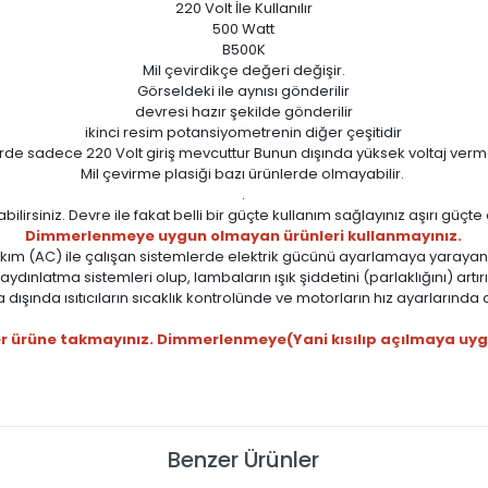
220 Volt İle Kullanılır
500 Watt
B500K
Mil çevirdikçe değeri değişir.
Görseldeki ile aynısı gönderilir
devresi hazır şekilde gönderilir
ikinci resim potansiyometrenin diğer çeşitidir
rde sadece 220 Volt giriş mevcuttur Bunun dışında yüksek voltaj verm
Mil çevirme plasiği bazı ürünlerde olmayabilir.
.
bilirsiniz. Devre ile fakat belli bir güçte kullanım sağlayınız aşırı güçte
Dimmerlenmeye uygun olmayan ürünleri kullanmayınız.
akım (AC) ile çalışan sistemlerde elektrik gücünü ayarlamaya yarayan
aydınlatma sistemleri olup, lambaların ışık şiddetini (parlaklığını) artı
dışında ısıtıcıların sıcaklık kontrolünde ve motorların hız ayarlarında d
 her ürüne takmayınız. Dimmerlenmeye(Yani kısılıp açılmaya uygu
Benzer Ürünler