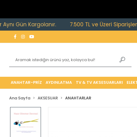
Gün Kargolanır.
7.500 TL ve Üzeri Siparişlerde Ücre
ANAHTAR-PRİZ
AYDINLATMA
TV & TV AKSESUARLARI
ELEK
Ana Sayfa
AKSESUAR
ANAHTARLAR