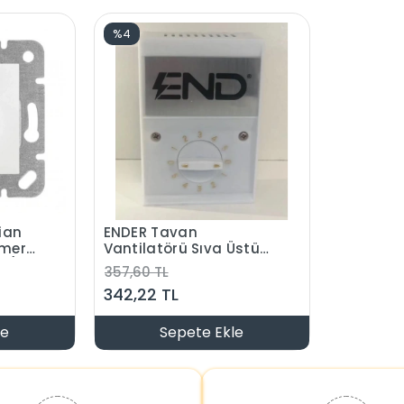
%4
ian
ENDER Tavan
mmer
Vantilatörü Sıva Üstü
iz)
Hız Kademe Anahtarı
357,60 TL
342,22 TL
le
Sepete Ekle