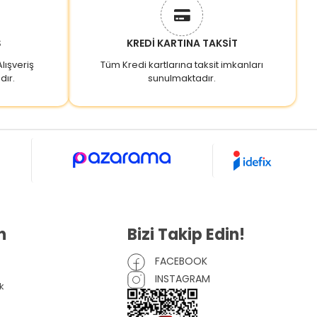
Ş
KREDİ KARTINA TAKSİT
lışveriş
Tüm Kredi kartlarına taksit imkanları
dır.
sunulmaktadır.
n
Bizi Takip Edin!
FACEBOOK
INSTAGRAM
k