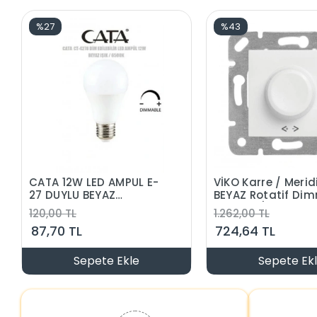
%27
%43
CATA 12W LED AMPUL E-
VİKO Karre / Merid
27 DUYLU BEYAZ
BEYAZ Rotatif Di
DİMLENEBİLİR
RL600w (Çerçeves
120,00 TL
1.262,00 TL
87,70 TL
724,64 TL
Sepete Ekle
Sepete Ek