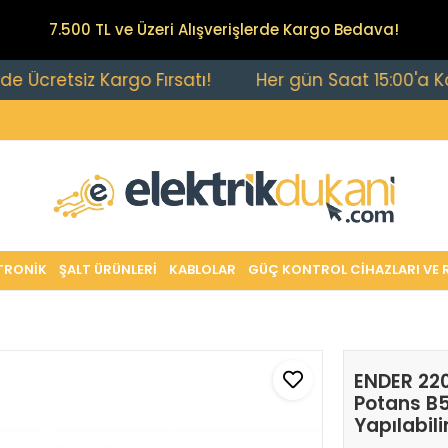
7.500 TL ve Üzeri Alışverişlerde Kargo Bedava!
tsiz Kargo Fırsatı!
Her gün Saat 15:00'a Kadar Ver
TRONİK
ŞALT ÜRÜNLERİ
KABLOLAR
GÜÇ KONTROL CİHAZLARI VE 
ENDER 220
Potans B5
Yapılabili