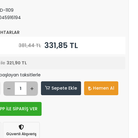
D-1109
045916194
HTARLAR
331,85 TL
381,44 TL
ile
321,90 TL
başlayan taksitlerle
Sepete Ekle
Hemen Al
 İLE SİPARİŞ VER
Güvenli Alışveriş