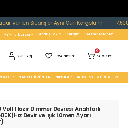
ilen Siparişler Aynı Gün Kargolanır.
7.500 TL ve 
Sipariş Takip
İletişim
Destek Merkezi
TRY - Türk Lirası
0
Giriş Yap
Favorilerim
Sepetim
RÖLELER
PLASTİK ÜRÜNLER
PANOLAR
BAHÇE VE EV ÜRÜNLERİ
 Volt Hazır Dimmer Devresi Anahtarlı
00K(Hız Devir ve Işık Lümen Ayarı
r)