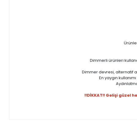
Ürünle
Dimmerli ürünleri kullana
Dimmer devresi, alternatif 
En yaygın kullanımı 
Aydınlatma 
!!DİKKAT!! Gelişi güzel