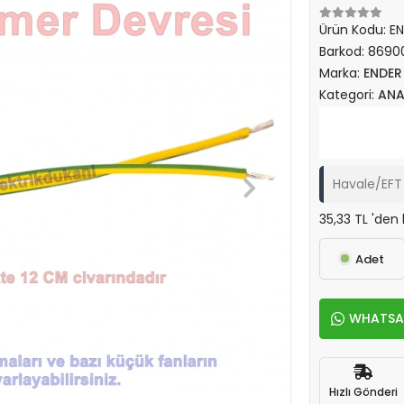
Ürün Kodu:
EN
Barkod:
8690
Marka:
ENDER
Kategori:
ANA
Havale/EFT 
35,33 TL 'den 
Adet
WHATSAPP
Hızlı Gönderi