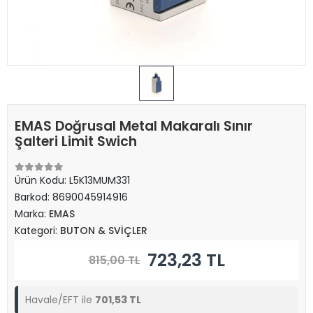
EMAS Doğrusal Metal Makaralı Sınır
Şalteri Limit Swich
Ürün Kodu:
L5K13MUM331
Barkod:
8690045914916
Marka:
EMAS
Kategori:
BUTON & SVİÇLER
723,23 TL
815,00 TL
Havale/EFT ile
701,53 TL