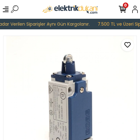
0
ar Verilen Siparişler Aynı Gün Kargolanır.
7.500 TL ve Üzeri Sipa