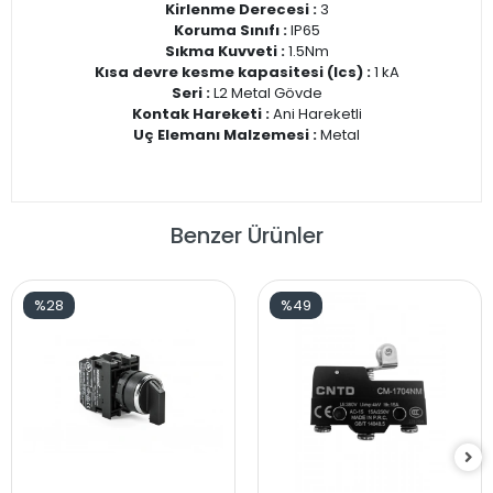
Kirlenme Derecesi :
3
Koruma Sınıfı :
IP65
Sıkma Kuvveti :
1.5Nm
Kısa devre kesme kapasitesi (Ics) :
1 kA
Seri :
L2 Metal Gövde
Kontak Hareketi :
Ani Hareketli
Uç Elemanı Malzemesi :
Metal
Benzer Ürünler
%28
%49