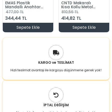
EMAS Plastik
CNTD Makaralı
Mandallı Anahtar
Kısa Kollu Metal
Buton Çift Start
Bilyeli 1NA + 1NK
477,00 TL
810,56 TL
Seçici 2NA 1-0-2
Makine Pedal Swici
344,44 TL
414,82 TL
B101S30
Bakalit Gövde
Buton (1no 1nc 15
Amper Sıva
Sepete Ekle
Sepete Ekle
Makinesi Pedalı)
KARGO ve TESLİMAT
Hızlı teslimat avantajı ile kargoyu düşünmene gerek yok!
İPTAL DEĞİŞİM