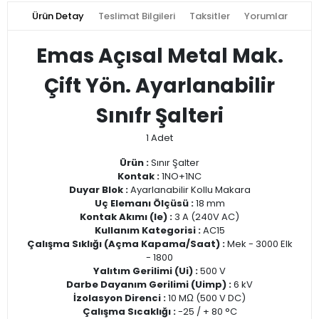
Ürün Detay
Teslimat Bilgileri
Taksitler
Yorumlar
Emas Açısal Metal Mak.
Çift Yön. Ayarlanabilir
Sınıfr Şalteri
1 Adet
Ürün :
Sınır Şalter
Kontak :
1NO+1NC
Duyar Blok :
Ayarlanabilir Kollu Makara
Uç Elemanı Ölçüsü :
18 mm
Kontak Akımı (Ie) :
3 A (240V AC)
Kullanım Kategorisi :
AC15
Çalışma Sıklığı (Açma Kapama/Saat) :
Mek - 3000 Elk
- 1800
Yalıtım Gerilimi (Ui) :
500 V
Darbe Dayanım Gerilimi (Uimp) :
6 kV
İzolasyon Direnci :
10 MΩ (500 V DC)
Çalışma Sıcaklığı :
-25 / + 80 °C