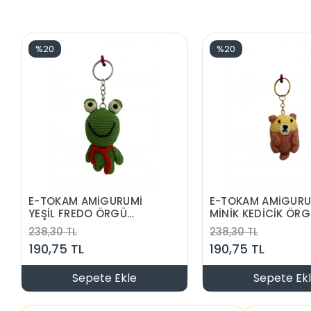
%20
%20
E-TOKAM AMİGURUMİ
E-TOKAM AMİGURU
YEŞİL FREDO ÖRGÜ
MİNİK KEDİCİK ÖR
ANAHTARLIK
ANAHTARLIK
238,30 TL
238,30 TL
190,75 TL
190,75 TL
Sepete Ekle
Sepete Ek