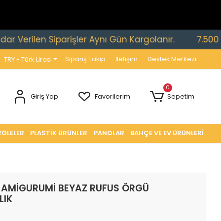
rilen Siparişler Aynı Gün Kargolanır.
7.500 TL ve 
Sipariş Takip
İletişim
Destek Merkezi
TRY - Türk Lirası
0
Giriş Yap
Favorilerim
Sepetim
RÖLELER
PLASTİK ÜRÜNLER
PANOLAR
BAHÇE VE EV ÜRÜNLERİ
AMİGURUMİ BEYAZ RUFUS ÖRGÜ
LIK