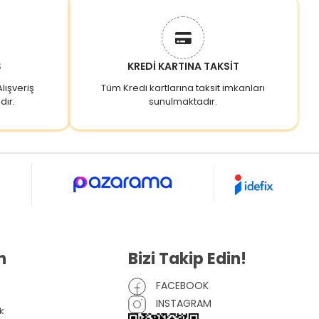
Ş
KREDİ KARTINA TAKSİT
lışveriş
Tüm Kredi kartlarına taksit imkanları
dır.
sunulmaktadır.
n
Bizi Takip Edin!
FACEBOOK
INSTAGRAM
k