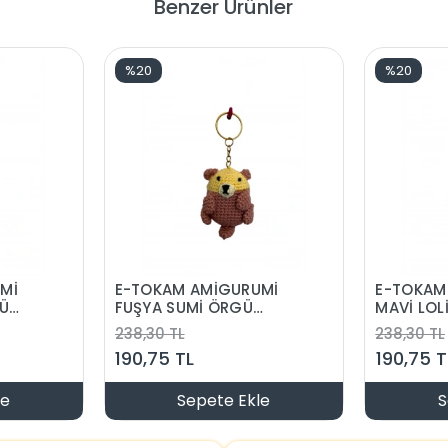
Benzer Ürünler
%20
%20
Mİ
E-TOKAM AMİGURUMİ
E-TOKAM
GÜ
FUŞYA SUMİ ÖRGÜ
MAVİ LOL
ANAHTARLIK
ANAHTAR
238,30 TL
238,30 TL
190,75 TL
190,75 T
le
Sepete Ekle
S