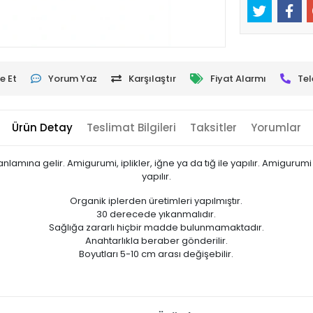
e Et
Yorum Yaz
Karşılaştır
Fiyat Alarmı
Tel
Ürün Detay
Teslimat Bilgileri
Taksitler
Yorumlar
amına gelir. Amigurumi, iplikler, iğne ya da tığ ile yapılır. Amigurumi 
yapılır.
Organik iplerden üretimleri yapılmıştır.
30 derecede yıkanmalıdır.
Sağlığa zararlı hiçbir madde bulunmamaktadır.
Anahtarlıkla beraber gönderilir.
Boyutları 5-10 cm arası değişebilir.