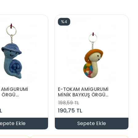
%4
 AMİGURUMİ
E-TOKAM AMİGURUMİ
İ ÖRGÜ
MİNİK BAYKUŞ ÖRGÜ
LIK
ANAHTARLIK
198,59 TL
L
190,75 TL
epete Ekle
Sepete Ekle