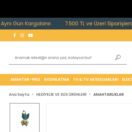
 Gün Kargolanır.
7.500 TL ve Üzeri Siparişlerde Ücr
ANAHTAR-PRİZ
AYDINLATMA
TV & TV AKSESUARLARI
ELEK
Ana Sayfa
HEDİYELİK VE SÜS ÜRÜNLERİ
ANAHTARLIKLAR