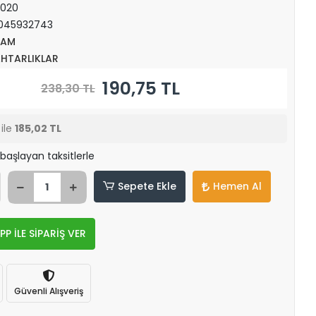
T020
045932743
KAM
HTARLIKLAR
190,75 TL
238,30 TL
ile
185,02 TL
başlayan taksitlerle
Sepete Ekle
Hemen Al
 İLE SİPARİŞ VER
Güvenli Alışveriş