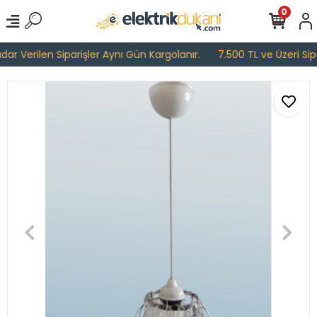
0
r Verilen Siparişler Aynı Gün Kargolanır.
7.500 TL ve Üzeri Sipar