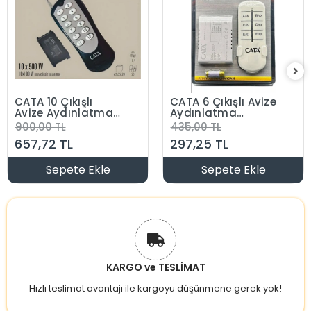
CATA 10 Çıkışlı
CATA 6 Çıkışlı Avize
Avize Aydınlatma
Aydınlatma
Kumandası
Kumandası
900,00 TL
435,00 TL
10x1000w 10lu
6x1000w 6lı
657,72 TL
297,25 TL
Wireless Kontrol
Wireless Kontrol
IP20 220 Volt
IP20 220 Volt
Sepete Ekle
Sepete Ekle
KARGO ve TESLİMAT
Hızlı teslimat avantajı ile kargoyu düşünmene gerek yok!