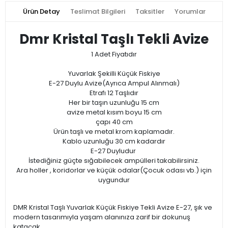
Ürün Detay
Teslimat Bilgileri
Taksitler
Yorumlar
Dmr Kristal Taşlı Tekli Avize
1 Adet Fiyatıdır
Yuvarlak Şekilli Küçük Fiskiye
E-27 Duylu Avize(Ayrıca Ampul Alınmalı)
Etrafı 12 Taşlıdır
Her bir taşın uzunluğu 15 cm
avize metal kısım boyu 15 cm
çapı 40 cm
Ürün taşlı ve metal krom kaplamadır.
Kablo uzunluğu 30 cm kadardır
E-27 Duyludur
İstediğiniz güçte sığabilecek ampülleri takabilirsiniz.
Ara holler , koridorlar ve küçük odalar(Çocuk odası vb.) için
uygundur
DMR Kristal Taşlı Yuvarlak Küçük Fiskiye Tekli Avize E-27, şık ve
modern tasarımıyla yaşam alanınıza zarif bir dokunuş
katacak.