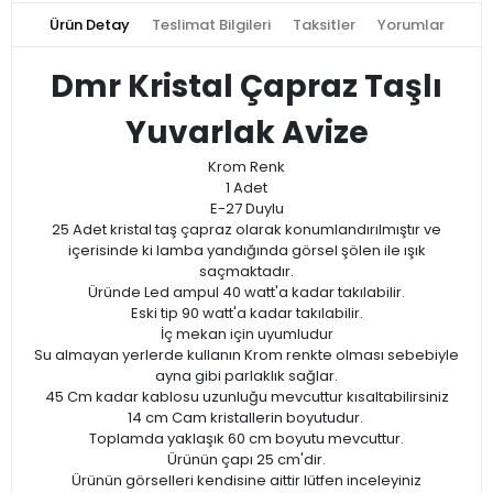
Ürün Detay
Teslimat Bilgileri
Taksitler
Yorumlar
Dmr Kristal Çapraz Taşlı
Yuvarlak Avize
Krom Renk
1 Adet
E-27 Duylu
25 Adet kristal taş çapraz olarak konumlandırılmıştır ve
içerisinde ki lamba yandığında görsel şölen ile ışık
saçmaktadır.
Üründe Led ampul 40 watt'a kadar takılabilir.
Eski tip 90 watt'a kadar takılabilir.
İç mekan için uyumludur
Su almayan yerlerde kullanın Krom renkte olması sebebiyle
ayna gibi parlaklık sağlar.
45 Cm kadar kablosu uzunluğu mevcuttur kısaltabilirsiniz
14 cm Cam kristallerin boyutudur.
Toplamda yaklaşık 60 cm boyutu mevcuttur.
Ürünün çapı 25 cm'dir.
Ürünün görselleri kendisine aittir lütfen inceleyiniz