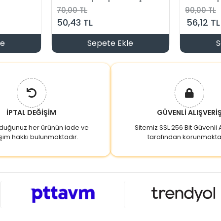
Plastik 220 Volt
Tip
70,00 TL
90,00 TL
50,43 TL
56,12 TL
le
Sepete Ekle
S
İPTAL DEĞİŞİM
GÜVENLİ ALIŞVERİ
lduğunuz her ürünün iade ve
Sitemiz SSL 256 Bit Güvenli A
şim hakkı bulunmaktadır.
tarafından korunmakta