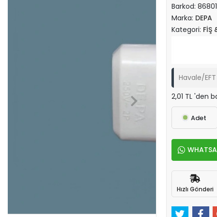
Barkod:
86801
Marka:
DEPA
Kategori:
FİŞ 
Havale/EFT 
2,01 TL 'den b
Adet
WHATSAPP
Hızlı Gönderi