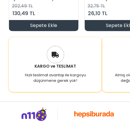
202,49 TL
32,75 TL
130,49 TL
26,10 TL
Sepete Ekle
Sepete Ek
KARGO ve TESLİMAT
Hızlı teslimat avantajı ile kargoyu
Almış o
düşünmene gerek yok!
deği