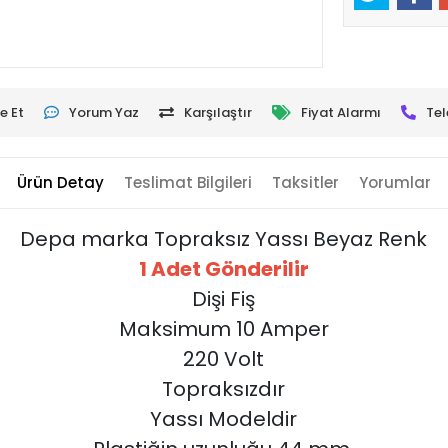
e Et
Yorum Yaz
Karşılaştır
Fiyat Alarmı
Tel
Ürün Detay
Teslimat Bilgileri
Taksitler
Yorumlar
Depa marka Topraksız Yassı Beyaz Renk
1 Adet Gönderilir
Dişi Fiş
Maksimum 10 Amper
220 Volt
Topraksızdır
Yassı Modeldir