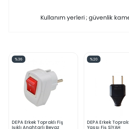
Kullanım yerleri ; güvenlik kame
%36
%20
DEPA Erkek Topraklı Fiş
DEPA Erkek Toprak
Işıklı Anahtarlı Beyaz
Yassı Fiş SİYAH