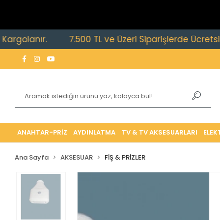
lanır.
7.500 TL ve Üzeri Siparişlerde Ücretsiz Kargo
ANAHTAR-PRİZ
AYDINLATMA
TV & TV AKSESUARLARI
ELEK
Ana Sayfa
AKSESUAR
FİŞ & PRİZLER