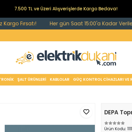
7.500 TL ve Üzeri Alışverişlerde Kargo Bedava!
 Fırsatı!
Her gün Saat 15:00'a Kadar Verilen Sipa
TRONİK
ŞALT ÜRÜNLERİ
KABLOLAR
GÜÇ KONTROL CİHAZLARI VE 
DEPA Topr
Ürün Kodu:
111