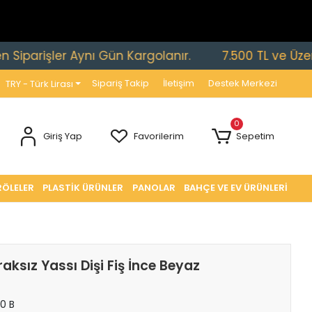
rişler Aynı Gün Kargolanır.
7.500 TL ve Üzeri Sipa
Sipariş Takip
İletişim
Destek Merkezi
TRY - Türk Lirası
0
Giriş Yap
Favorilerim
Sepetim
RÖLELER
PLASTİK ÜRÜNLER
PANOLAR
BAHÇE VE EV ÜRÜNLERİ
aksız Yassı Dişi Fiş İnce Beyaz
10 B