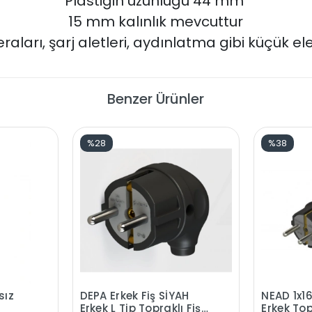
Plastiğin uzunluğu 44 mm
15 mm kalınlık mevcuttur
raları, şarj aletleri, aydınlatma gibi küçük elek
Benzer Ürünler
%28
%38
sız
DEPA Erkek Fiş SİYAH
NEAD 1x1
Erkek L Tip Topraklı Fiş
Erkek Top