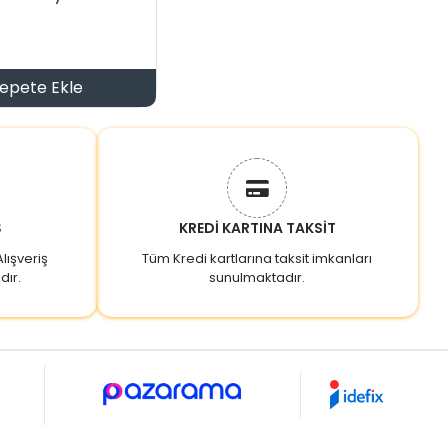
epete Ekle
Ş
KREDİ KARTINA TAKSİT
lışveriş
Tüm Kredi kartlarına taksit imkanları
dır.
sunulmaktadır.