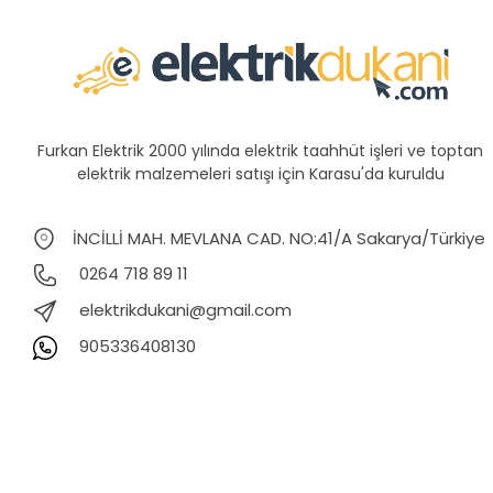
Furkan Elektrik 2000 yılında elektrik taahhüt işleri ve toptan
elektrik malzemeleri satışı için Karasu'da kuruldu
İNCİLLİ MAH. MEVLANA CAD. NO:41/A Sakarya/Türkiye
0264 718 89 11
elektrikdukani@gmail.com
905336408130