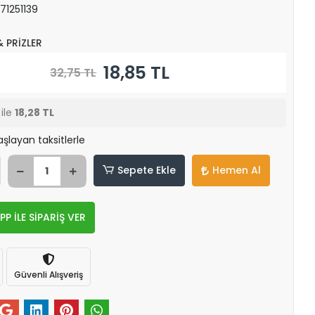
71251139
& PRİZLER
18,85 TL
32,75 TL
ile
18,28 TL
aşlayan taksitlerle
Sepete Ekle
Hemen Al
 İLE SİPARİŞ VER
Güvenli Alışveriş