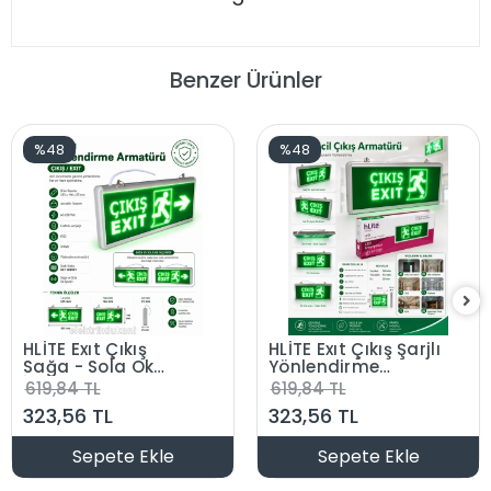
Benzer Ürünler
%48
%48
HLİTE Exıt Çıkış
HLİTE Exıt Çıkış Şarjlı
Sağa - Sola Ok
Yönlendirme
İşaretli Şarjlı
Armatürü Levhası
619,84 TL
619,84 TL
Yönlendirme
3w 220v IP20
323,56 TL
323,56 TL
Armatürü Levhası
3w 220v IP20
Sepete Ekle
Sepete Ekle