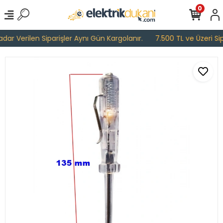
0
ar Verilen Siparişler Aynı Gün Kargolanır.
7.500 TL ve Üzeri Sipa