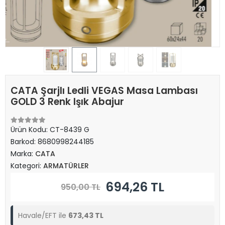
CATA Şarjlı Ledli VEGAS Masa Lambası
GOLD 3 Renk Işık Abajur
Ürün Kodu:
CT-8439 G
Barkod:
8680998244185
Marka:
CATA
Kategori:
ARMATÜRLER
694,26 TL
950,00 TL
Havale/EFT ile
673,43 TL