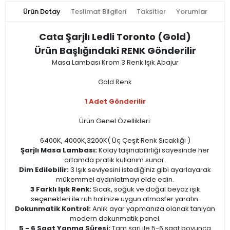
Ürün Detay
Teslimat Bilgileri
Taksitler
Yorumlar
Cata Şarjlı Ledli Toronto (Gold)
Ürün Başlığındaki RENK Gönderilir
Masa Lambası Krom 3 Renk Işık Abajur
Gold Renk
1 Adet Gönderilir
Ürün Genel Özellikleri:
6400K, 4000K,3200K( Üç Çeşit Renk Sıcaklığı )
Şarjlı Masa Lambası:
Kolay taşınabilirliği sayesinde her
ortamda pratik kullanım sunar.
Dim Edilebilir:
3 Işık seviyesini istediğiniz gibi ayarlayarak
mükemmel aydınlatmayı elde edin.
3 Farklı Işık Renk:
Sıcak, soğuk ve doğal beyaz ışık
seçenekleri ile ruh halinize uygun atmosfer yaratın.
Dokunmatik Kontrol:
Anlık ayar yapmanıza olanak tanıyan
modern dokunmatik panel.
5 - 6 Saat Yanma Süresi:
Tam şarj ile 5-6 saat boyunca