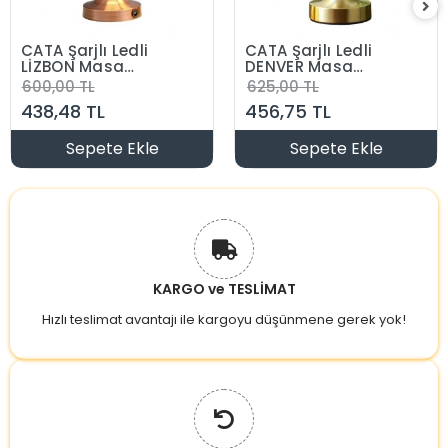
CATA Şarjlı Ledli
CATA Şarjlı Ledli
LİZBON Masa
DENVER Masa
Lambası 3 Renk Işık
Lambası 3 Renk Işık
600,00 TL
625,00 TL
Abajur
Abajur
438,48 TL
456,75 TL
Sepete Ekle
Sepete Ekle
KARGO ve TESLİMAT
Hızlı teslimat avantajı ile kargoyu düşünmene gerek yok!