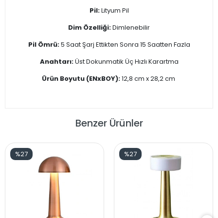
Pil:
Lityum Pil
Dim Özelliği:
Dimlenebilir
Pil Ömrü:
5 Saat Şarj Ettikten Sonra 15 Saatten Fazla
Anahtarı:
Üst Dokunmatik Üç Hızlı Karartma
Ürün Boyutu (ENxBOY):
12,8 cm x 28,2 cm
Benzer Ürünler
%27
%27