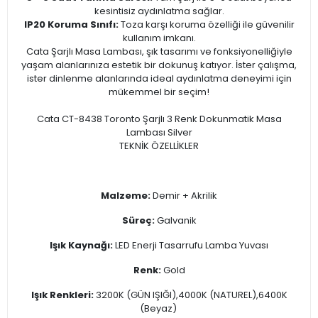
kesintisiz aydınlatma sağlar.
IP20 Koruma Sınıfı:
Toza karşı koruma özelliği ile güvenilir
kullanım imkanı.
Cata Şarjlı Masa Lambası, şık tasarımı ve fonksiyonelliğiyle
yaşam alanlarınıza estetik bir dokunuş katıyor. İster çalışma,
ister dinlenme alanlarında ideal aydınlatma deneyimi için
mükemmel bir seçim!
Cata CT-8438 Toronto Şarjlı 3 Renk Dokunmatik Masa
Lambası Silver
TEKNİK ÖZELLİKLER
Malzeme:
Demir + Akrilik
Süreç:
Galvanik
Işık Kaynağı:
LED Enerji Tasarrufu Lamba Yuvası
Renk:
Gold
Işık Renkleri:
3200K (GÜN IŞIĞI),4000K (NATUREL),6400K
(Beyaz)