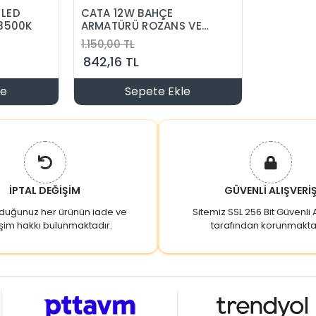
 LED
CATA 12W BAHÇE
 3500K
ARMATÜRÜ ROZANS VE
KAZIKLI AMBER
1.150,00 TL
842,16 TL
le
Sepete Ekle
İPTAL DEĞİŞİM
GÜVENLİ ALIŞVERİ
lduğunuz her ürünün iade ve
Sitemiz SSL 256 Bit Güvenli A
şim hakkı bulunmaktadır.
tarafından korunmakta