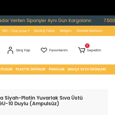
rilen Siparişler Aynı Gün Kargolanır.
7.500 TL ve 
Sipariş Takip
İletişim
Destek Merkezi
TRY - Türk Lirası
0
Giriş Yap
Favorilerim
Sepetim
RÖLELER
PLASTİK ÜRÜNLER
PANOLAR
BAHÇE VE EV ÜRÜNLERİ
 Siyah-Platin Yuvarlak Sıva Üstü
GU-10 Duylu (Ampulsüz)