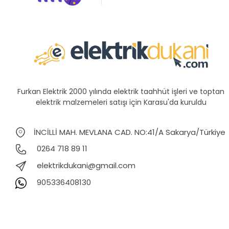
Furkan Elektrik 2000 yılında elektrik taahhüt işleri ve toptan
elektrik malzemeleri satışı için Karasu'da kuruldu
İNCİLLİ MAH. MEVLANA CAD. NO:41/A Sakarya/Türkiye
0264 718 89 11
elektrikdukani@gmail.com
905336408130