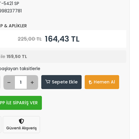
-5421 SP
998237781
P & APLİKLER
164,43 TL
225,00 TL
ile
159,50 TL
başlayan taksitlerle
Sepete Ekle
Hemen Al
 İLE SİPARİŞ VER
Güvenli Alışveriş