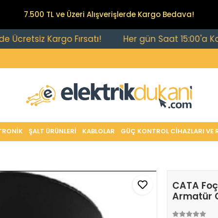
7.500 TL ve Üzeri Alışverişlerde Kargo Bedava!
etsiz Kargo Fırsatı!
Her gün Saat 15:00'a Kadar Ve
TRONİK
ŞALT ÜRÜNLERİ
KABLOLAR
GÜÇ KONTROL CİHAZLARI VE 
CATA Foça
Armatür 