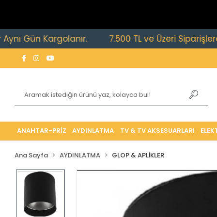
 Gün Kargolanır.
7.500 TL ve Üzeri Siparişlerde Ücr
ANAHTAR-PRİZ
AYDINLATMA
TV & TV AKSESUARLARI
ELEK
Ana Sayfa
AYDINLATMA
GLOP & APLİKLER