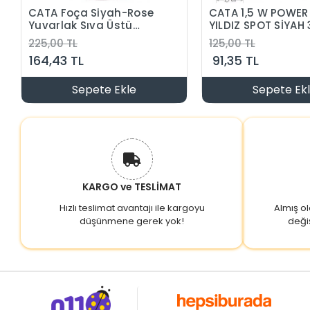
CATA Foça Siyah-Rose
CATA 1,5 W POWER
Yuvarlak Sıva Üstü
YILDIZ SPOT SİYAH
Armatür GU-10 Duylu
225,00 TL
125,00 TL
(Ampulsüz)
164,43 TL
91,35 TL
Sepete Ekle
Sepete Ek
KARGO ve TESLİMAT
Hızlı teslimat avantajı ile kargoyu
Almış o
düşünmene gerek yok!
deği