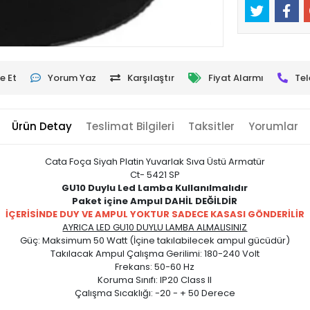
e Et
Yorum Yaz
Karşılaştır
Fiyat Alarmı
Tel
Ürün Detay
Teslimat Bilgileri
Taksitler
Yorumlar
Cata Foça Siyah Platin Yuvarlak Sıva Üstü Armatür
Ct- 5421 SP
GU10 Duylu Led Lamba Kullanılmalıdır
Paket içine Ampul DAHİL DEĞİLDİR
İÇERİSİNDE DUY VE AMPUL YOKTUR SADECE KASASI GÖNDERİLİR
AYRICA LED GU10 DUYLU LAMBA ALMALISINIZ
Güç: Maksimum 50 Watt (İçine takılabilecek ampul gücüdür)
Takılacak Ampul Çalışma Gerilimi: 180-240 Volt
Frekans: 50-60 Hz
Koruma Sınıfı: IP20 Class II
Çalışma Sıcaklığı: -20 - + 50 Derece