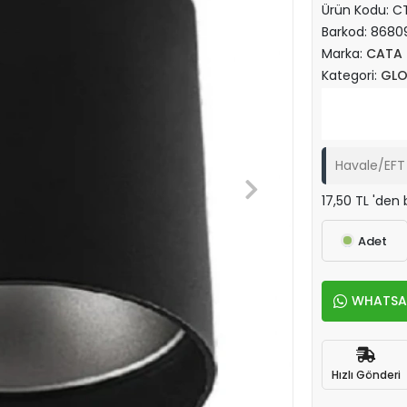
Ürün Kodu:
CT
Barkod:
8680
Marka:
CATA
Kategori:
GLO
Havale/EFT 
17,50 TL 'den 
Adet
WHATSAPP
Hızlı Gönderi