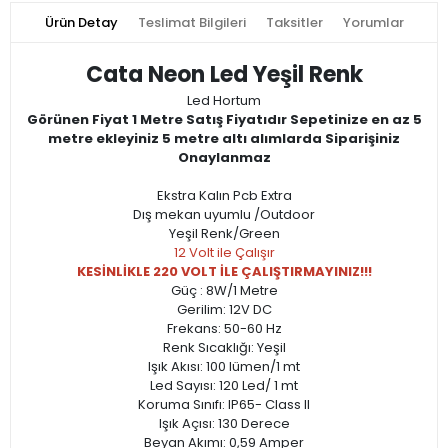
Ürün Detay
Teslimat Bilgileri
Taksitler
Yorumlar
Cata Neon Led Yeşil Renk
Led Hortum
Görünen Fiyat 1 Metre Satış Fiyatıdır Sepetinize en az 5
metre ekleyiniz 5 metre altı alımlarda Siparişiniz
Onaylanmaz
Ekstra Kalın Pcb Extra
Dış mekan uyumlu /Outdoor
Yeşil Renk/Green
12 Volt ile Çalışır
KESİNLİKLE 220 VOLT İLE ÇALIŞTIRMAYINIZ!!!
Güç : 8W/1 Metre
Gerilim: 12V DC
Frekans: 50-60 Hz
Renk Sıcaklığı: Yeşil
Işık Akısı: 100 lümen/1 mt
Led Sayısı: 120 Led/ 1 mt
Koruma Sınıfı: IP65- Class II
Işık Açısı: 130 Derece
Beyan Akımı: 0,59 Amper