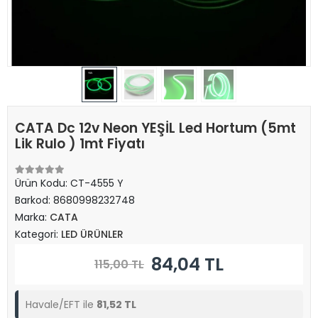
CATA Dc 12v Neon YEŞİL Led Hortum (5mt
Lik Rulo ) 1mt Fiyatı
Ürün Kodu:
CT-4555 Y
Barkod:
8680998232748
Marka:
CATA
Kategori:
LED ÜRÜNLER
84,04 TL
115,00 TL
Havale/EFT ile
81,52 TL