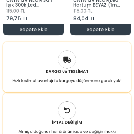
CATA 12V NEON Sarı
CATA 12V NEON Led
Işık 300k Led
Hortum BEYAZ (1mt
Hortum (Günışığı
Fiyatı) Pk. 50Mt
115,00 TL
115,00 TL
1mt Fiyatıdır) Pk.
79,75 TL
84,04 TL
50Mt
Sepete Ekle
Sepete Ekle
KARGO ve TESLİMAT
Hızlı teslimat avantajı ile kargoyu düşünmene gerek yok!
İPTAL DEĞİŞİM
Almış olduğunuz her ürünün iade ve değişim hakkı