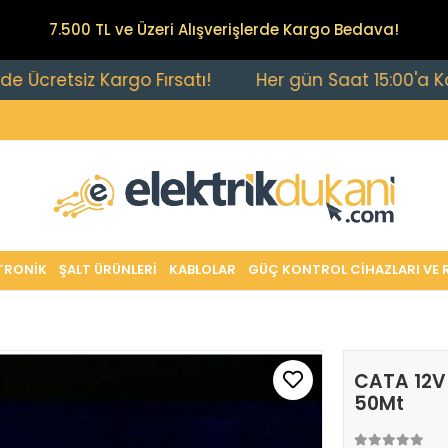
7.500 TL ve Üzeri Alışverişlerde Kargo Bedava!
etsiz Kargo Fırsatı!
Her gün Saat 15:00'a Kadar Ve
TRONİK
ŞALT ÜRÜNLERİ
KABLOLAR
GÜÇ KONTROL CİHAZLARI VE 
CATA 12V 
50Mt