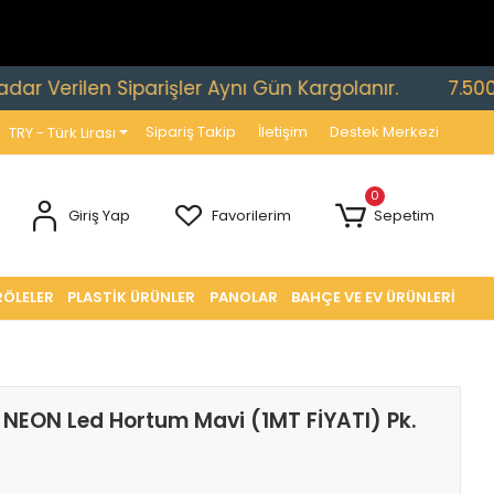
rilen Siparişler Aynı Gün Kargolanır.
7.500 TL ve 
Sipariş Takip
İletişim
Destek Merkezi
TRY - Türk Lirası
0
Giriş Yap
Favorilerim
Sepetim
RÖLELER
PLASTİK ÜRÜNLER
PANOLAR
BAHÇE VE EV ÜRÜNLERİ
NEON Led Hortum Mavi (1MT FİYATI) Pk.