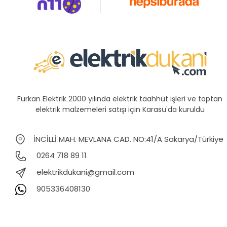
Furkan Elektrik 2000 yılında elektrik taahhüt işleri ve toptan
elektrik malzemeleri satışı için Karasu'da kuruldu
İNCİLLİ MAH. MEVLANA CAD. NO:41/A Sakarya/Türkiye
0264 718 89 11
elektrikdukani@gmail.com
905336408130