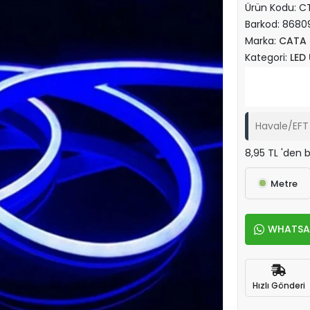
Ürün Kodu:
C
Barkod:
8680
Marka:
CATA
Kategori:
LED
Havale/EFT 
8,95 TL 'den b
Metre
WHATSAPP
Hızlı Gönderi