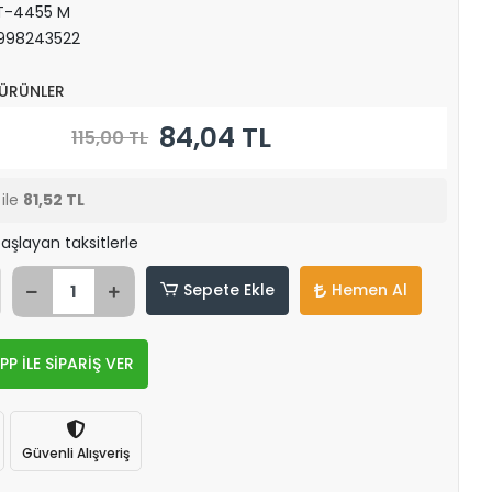
T-4455 M
998243522
 ÜRÜNLER
84,04 TL
115,00 TL
ile
81,52 TL
aşlayan taksitlerle
Sepete Ekle
Hemen Al
 İLE SİPARİŞ VER
Güvenli Alışveriş