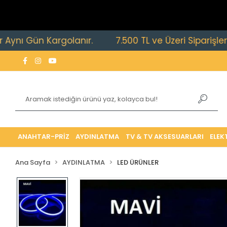
Gün Kargolanır.
7.500 TL ve Üzeri Siparişlerde Ücr
ANAHTAR-PRİZ
AYDINLATMA
TV & TV AKSESUARLARI
ELEK
Ana Sayfa
AYDINLATMA
LED ÜRÜNLER