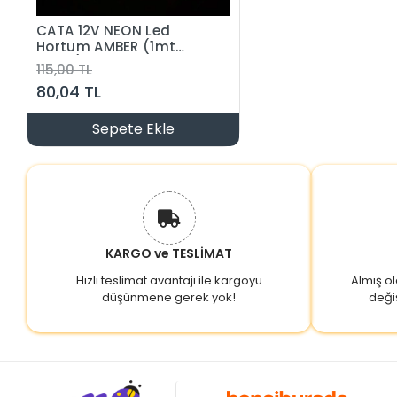
CATA 12V NEON Led
Hortum AMBER (1mt
Fiyatı) Pk. 50Mt
115,00 TL
80,04 TL
Sepete Ekle
KARGO ve TESLİMAT
Hızlı teslimat avantajı ile kargoyu
Almış o
düşünmene gerek yok!
deği