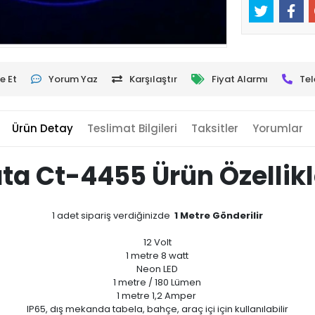
e Et
Yorum Yaz
Karşılaştır
Fiyat Alarmı
Tel
Ürün Detay
Teslimat Bilgileri
Taksitler
Yorumlar
ta Ct-4455 Ürün Özellikl
1 adet sipariş verdiğinizde
1 Metre Gönderilir
12 Volt
1 metre 8 watt
Neon LED
1 metre / 180 Lümen
1 metre 1,2 Amper
IP65, dış mekanda tabela, bahçe, araç içi için kullanılabilir