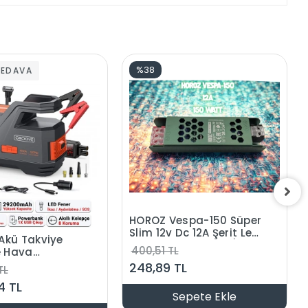
%38
BEDAVA
HOROZ Vespa-150 Süper
Slim 12v Dc 12A Şerit Led
Akü Takviye
Trafosu 150w IP20 (12
400,51 TL
e Hava
Volt 12 Amper 6mt ye
örü 29200mAh
248,89 TL
TL
Kadar Kullanım İçin
kü
Uygundur)
4 TL
sör+Powerbank+Led
Sepete Ekle