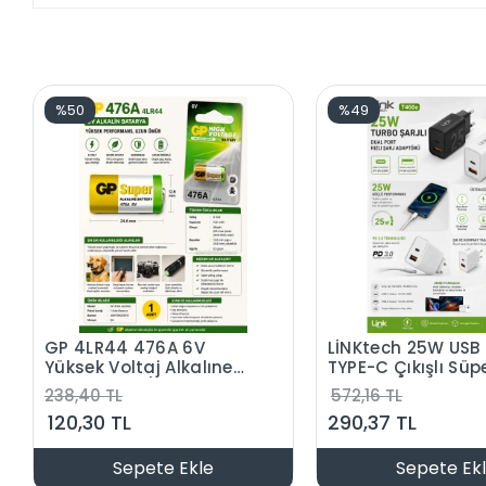
%50
%49
GP 4LR44 476A 6V
LİNKtech 25W USB
Yüksek Voltaj Alkalıne
TYPE-C Çıkışlı Süp
Sipesifik Pil (Köpek
Turbo Hızlı Şarj Ale
238,40 TL
572,16 TL
Tasması Pil)
(Yalnızca Adaptö
120,30 TL
290,37 TL
Kablo Hariç Cep T
Şarj Aleti)
Sepete Ekle
Sepete Ek