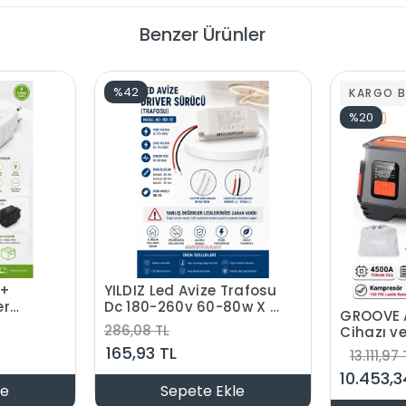
Benzer Ürünler
%42
KARGO 
%20
 +
YILDIZ Led Avize Trafosu
er
Dc 180-260v 60-80w X 1
GROOVE 
ti
Tek Modlu
286,08 TL
Cihazı v
r
Kompres
165,93 TL
13.111,97 
elefon
4500A A
10.453,3
(Kompre
le
Sepete Ekle
Lamba)