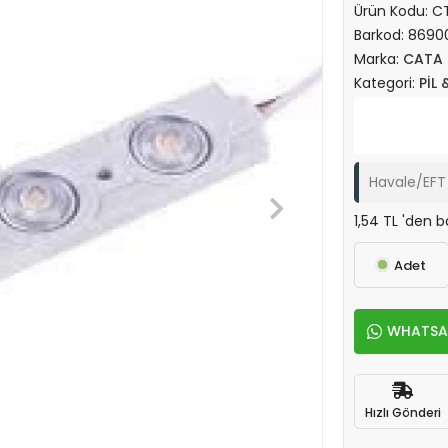
Ürün Kodu:
CT
Barkod:
8690
Marka:
CATA
Kategori:
PİL 
Havale/EFT 
1,54 TL 'den b
Adet
WHATSAPP
Hızlı Gönderi