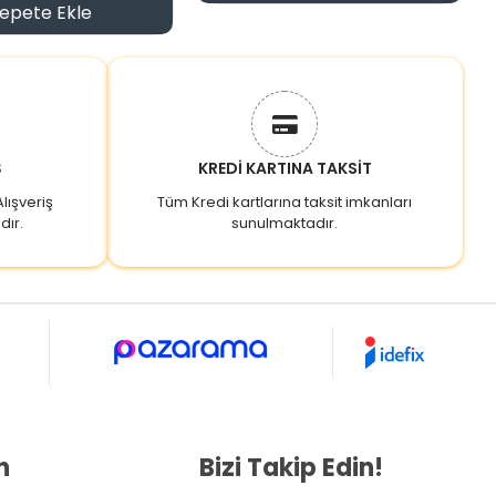
epete Ekle
Ş
KREDİ KARTINA TAKSİT
lışveriş
Tüm Kredi kartlarına taksit imkanları
dır.
sunulmaktadır.
n
Bizi Takip Edin!