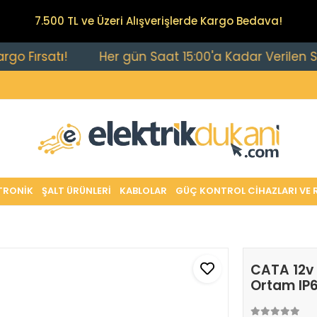
7.500 TL ve Üzeri Alışverişlerde Kargo Bedava!
satı!
Her gün Saat 15:00'a Kadar Verilen Siparişl
TRONİK
ŞALT ÜRÜNLERİ
KABLOLAR
GÜÇ KONTROL CİHAZLARI VE 
CATA 12v 
Ortam IP6