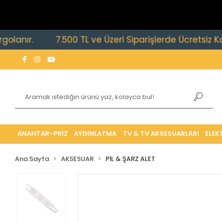
r.
7.500 TL ve Üzeri Siparişlerde Ücretsiz Kargo Fır
ANAHTAR-PRİZ
AYDINLATMA
TV & TV AKSESUARLARI
ELEK
Ana Sayfa
AKSESUAR
PİL & ŞARZ ALET