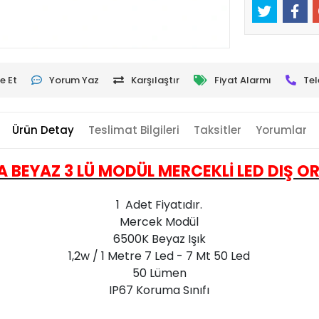
e Et
Yorum Yaz
Karşılaştır
Fiyat Alarmı
Tel
Ürün Detay
Teslimat Bilgileri
Taksitler
Yorumlar
 BEYAZ 3 LÜ MODÜL MERCEKLİ LED DIŞ 
1 Adet Fiyatıdır.
Mercek Modül
6500K Beyaz Işık
1,2w / 1 Metre 7 Led - 7 Mt 50 Led
50 Lümen
IP67 Koruma Sınıfı