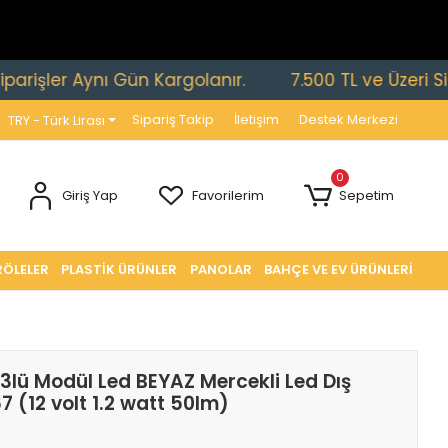
er Aynı Gün Kargolanır.
7.500 TL ve Üzeri Siparişle
Sipariş Takip
İletişim
Destek Merkezi
TRY - Türk Lirası
0
Giriş Yap
Favorilerim
Sepetim
RÖLELER
PLASTİK ÜRÜNLER
PANOLAR
BAHÇE VE EV ÜRÜNLERİ
3lü Modül Led BEYAZ Mercekli Led Dış
7 (12 volt 1.2 watt 50lm)