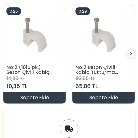
%26
%29
No:2 (10lu pk.)
No:2 Beton Çivili
Beton Çivili Kablo
Kablo Tutturma
Tutturma Kroşe (10
Kroşe NO:2 (100 lü
14,00 TL
93,00 TL
Lu Paket)
Pk.) Beyaz Plastik
10,35 TL
65,86 TL
Sepete Ekle
Sepete Ekle