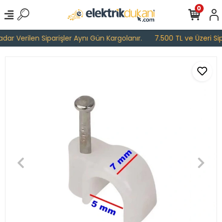
0
ar Verilen Siparişler Aynı Gün Kargolanır.
7.500 TL ve Üzeri Sipa