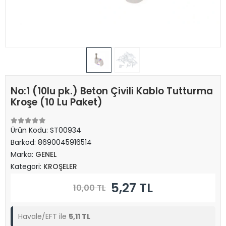
No:1 (10lu pk.) Beton Çivili Kablo Tutturma
Kroşe (10 Lu Paket)
Ürün Kodu:
ST00934
Barkod:
8690045916514
Marka:
GENEL
Kategori:
KROŞELER
5,27 TL
10,00 TL
Havale/EFT ile
5,11 TL