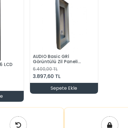
AUDIO Basic GRİ
Görüntülü Zil Paneli
16 LCD
Çevirme Aparatı
6.400,00 TL
358mm x 147mm
l
3.897,60 TL
Ekran)
Sepete Ekle
le