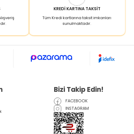
Ş
KREDİ KARTINA TAKSİT
lışveriş
Tüm Kredi kartlarına taksit imkanları
dır.
sunulmaktadır.
n
Bizi Takip Edin!
FACEBOOK
INSTAGRAM
k