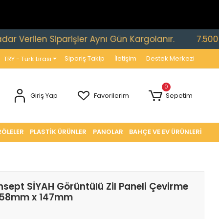
ilen Siparişler Aynı Gün Kargolanır.
7.500 TL ve 
Sipariş Takip
İletişim
Destek Merkezi
TRY - Türk Lirası
0
Giriş Yap
Favorilerim
Sepetim
RÖLELER
PLASTİK ÜRÜNLER
PANOLAR
BAHÇE VE EV ÜRÜNLERİ
sept SİYAH Görüntülü Zil Paneli Çevirme
358mm x 147mm