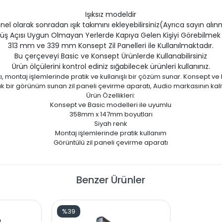
Işıksız modeldir
el olarak sonradan ışık takımını ekleyebilirsiniz(Ayrıca sayın alın
rüş Açısı Uygun Olmayan Yerlerde Kapıya Gelen Kişiyi Görebilmek iç
313 mm ve 339 mm Konsept Zil Panelleri ile Kullanılmaktadır.
Bu çerçeveyi Basic ve Konsept Ürünlerde Kullanabilirsiniz
Ürün ölçülerini kontrol ediniz sığabilecek ürünleri kullanınız.
, montaj işlemlerinde pratik ve kullanışlı bir çözüm sunar. Konsept 
 şık bir görünüm sunan zil paneli çevirme aparatı, Audio markasının kalit
Ürün Özellikleri:
Konsept ve Basic modelleri ile uyumlu
358mm x 147mm boyutları
Siyah renk
Montaj işlemlerinde pratik kullanım
Görüntülü zil paneli çevirme aparatı
Benzer Ürünler
%39