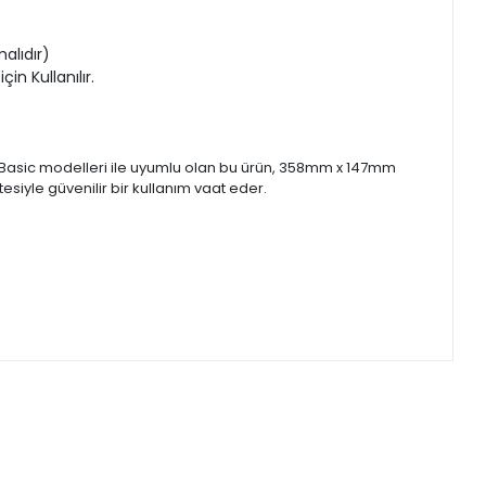
malıdır)
in Kullanılır.
ve Basic modelleri ile uyumlu olan bu ürün, 358mm x 147mm
esiyle güvenilir bir kullanım vaat eder.