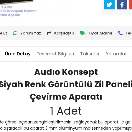
e Et
Yorum Yaz
Karşılaştır
Fiyat Alarmı
Tel
Ürün Detay
Teslimat Bilgileri
Taksitler
Yorumlar
Audıo Konsept
Siyah Renk Görüntülü Zil Panel
Çevirme Aparatı
1 Adet
görsel açıdan zenginleştirilmesini sağlayacak bu aparat ile gelen
kolaştıracak bu aparat 3 mm alüminyum malzemeden yapılmıştır