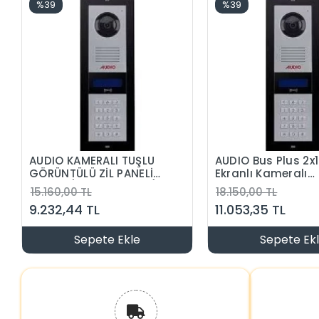
%39
%39
AUDIO KAMERALI TUŞLU
AUDIO Bus Plus 2x
GÖRÜNTÜLÜ ZİL PANELİ
Ekranlı Kameralı
ŞİFRELİ (2 SATIR EKRAN)
Mekanik Butonlu Zi
15.160,00 TL
18.150,00 TL
Paneli Şifre + Kart
9.232,44 TL
11.053,35 TL
Okumalı (2 Satır 
Sepete Ekle
Sepete Ek