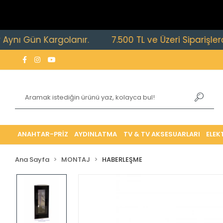
Gün Kargolanır.
7.500 TL ve Üzeri Siparişlerde Ücre
ANAHTAR-PRİZ
AYDINLATMA
TV & TV AKSESUARLARI
ELEK
Ana Sayfa
MONTAJ
HABERLEŞME