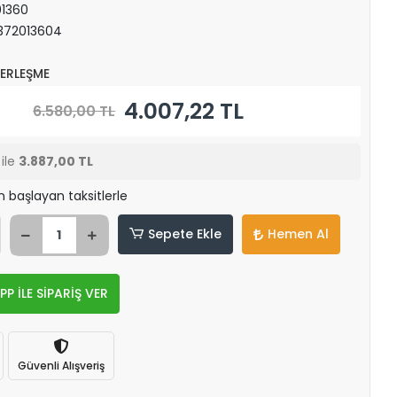
1360
372013604
O
ERLEŞME
4.007,22 TL
6.580,00 TL
ile
3.887,00 TL
n başlayan taksitlerle
Sepete Ekle
Hemen Al
 İLE SİPARİŞ VER
Güvenli Alışveriş