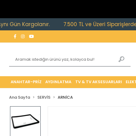
ün Kargolanır.
7.500 TL ve Üzeri Siparişlerde Ücret
ANAHTAR-PRİZ
AYDINLATMA
TV & TV AKSESUARLARI
ELEK
Ana Sayfa
SERVİS
ARNİCA