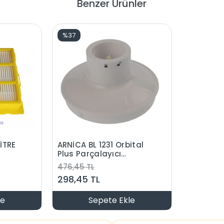
Benzer Ürünler
%37
ARNİCA BL 1231 Orbital
Plus Parçalayıcı
Redüktör G Hazne
476,45 TL
Kapağı (Orjinal Ürün)
298,45 TL
le
Sepete Ekle