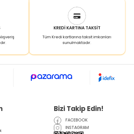
Ş
KREDİ KARTINA TAKSİT
lışveriş
Tüm Kredi kartlarına taksit imkanları
dır.
sunulmaktadır.
n
Bizi Takip Edin!
FACEBOOK
INSTAGRAM
k