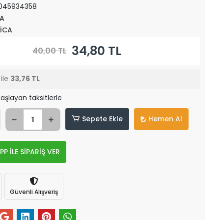
045934358
A
İCA
34,80 TL
40,00 TL
ile
33,76 TL
aşlayan taksitlerle
Sepete Ekle
Hemen Al
 İLE SİPARİŞ VER
Güvenli Alışveriş