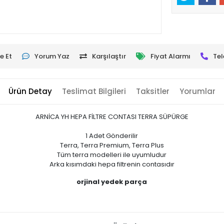
e Et
Yorum Yaz
Karşılaştır
Fiyat Alarmı
Tel
Ürün Detay
Teslimat Bilgileri
Taksitler
Yorumlar
ARNİCA YH HEPA FİLTRE CONTASI TERRA SÜPÜRGE
1 Adet Gönderilir
Terra, Terra Premium, Terra Plus
Tüm terra modelleri ile uyumludur
Arka kısımdaki hepa filtrenin contasıdır
orjinal yedek parça