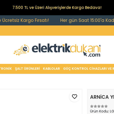
7.500 TL ve Üzeri Alışverişlerde Kargo Bedava!
siz Kargo Fırsatı!
Her gün Saat 15:00'a Kadar Veri
TRONİK
ŞALT ÜRÜNLERİ
KABLOLAR
GÜÇ KONTROL CİHAZLARI VE 
ARNİCA Y
Ürün Kodu:
L