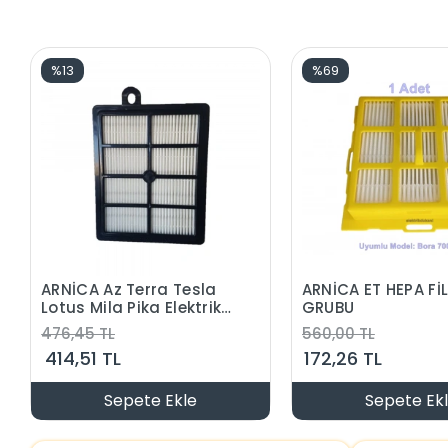
%13
%69
ARNİCA Az Terra Tesla
ARNİCA ET HEPA FİLİTRE
Lotus Mila Pika Elektrikli
GRUBU
Süpürge Kaset Hepa
476,45 TL
560,00 TL
Filitre (Tüm Modollere
414,51 TL
172,26 TL
Uygun Orjinal Yedek
parça)
Sepete Ekle
Sepete Ek