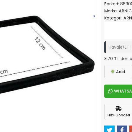
Barkod:
8690
Marka:
ARNİC
Kategori:
ARN
Havale/EFT 
3,70 TL 'den b
Adet
WHATSAPP
Hızlı Gönderi