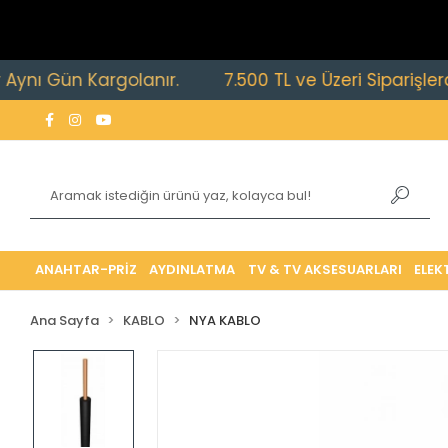
 Gün Kargolanır.
7.500 TL ve Üzeri Siparişlerde Ücr
ANAHTAR-PRİZ
AYDINLATMA
TV & TV AKSESUARLARI
ELEK
Ana Sayfa
KABLO
NYA KABLO