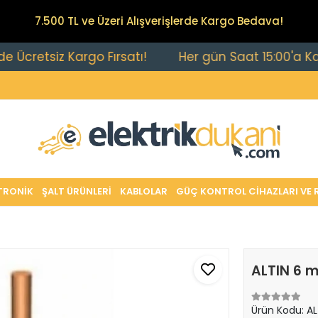
7.500 TL ve Üzeri Alışverişlerde Kargo Bedava!
etsiz Kargo Fırsatı!
Her gün Saat 15:00'a Kadar Ve
TRONİK
ŞALT ÜRÜNLERİ
KABLOLAR
GÜÇ KONTROL CİHAZLARI VE 
ALTIN 6 
Ürün Kodu:
AL