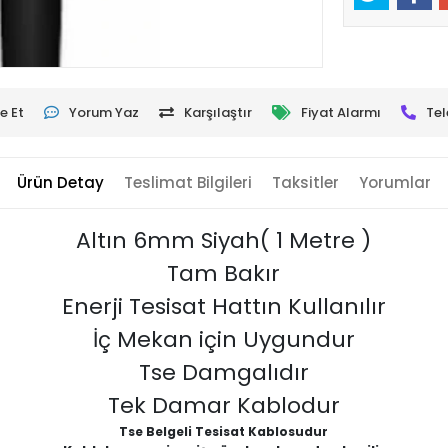
e Et
Yorum Yaz
Karşılaştır
Fiyat Alarmı
Tel
Ürün Detay
Teslimat Bilgileri
Taksitler
Yorumlar
Altın 6mm Siyah( 1 Metre )
Tam Bakır
Enerji Tesisat Hattın Kullanılır
İç Mekan için Uygundur
Tse Damgalıdır
Tek Damar Kablodur
Tse Belgeli Tesisat Kablosudur