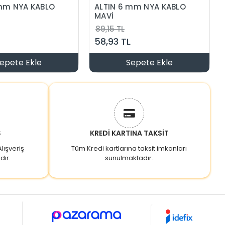
 mm NYA KABLO
ALTIN 6 mm NYA KABLO
MAVİ
89,15 TL
58,93 TL
epete Ekle
Sepete Ekle
Ş
KREDİ KARTINA TAKSİT
lışveriş
Tüm Kredi kartlarına taksit imkanları
dır.
sunulmaktadır.