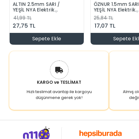
ALTIN 2.5mm SARI /
ÖZNUR 1.5mm SARI
YEŞİL NYA Elektrik
YEŞİL NYA Elektrik
Tesisat Kablosu (Tek
Tesisat Kablosu (
41,99 TL
25,84 TL
Damar)
Damar Sarıyeşil)
27,75 TL
17,07 TL
Sepete Ekle
Sepete Ek
KARGO ve TESLİMAT
Hızlı teslimat avantajı ile kargoyu
Almış o
düşünmene gerek yok!
deği