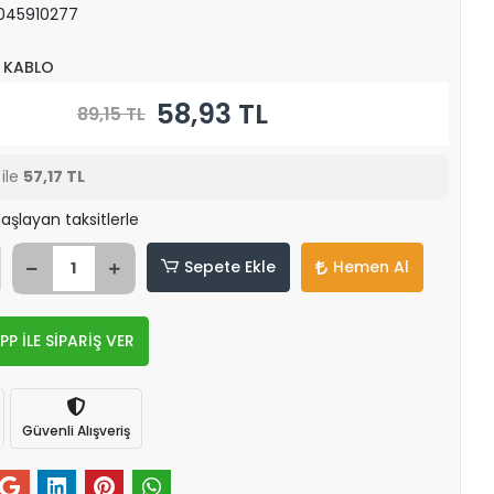
045910277
 KABLO
58,93 TL
89,15 TL
ile
57,17 TL
aşlayan taksitlerle
Sepete Ekle
Hemen Al
 İLE SİPARİŞ VER
Güvenli Alışveriş