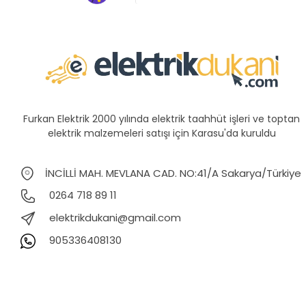
Furkan Elektrik 2000 yılında elektrik taahhüt işleri ve toptan
elektrik malzemeleri satışı için Karasu'da kuruldu
İNCİLLİ MAH. MEVLANA CAD. NO:41/A Sakarya/Türkiye
0264 718 89 11
elektrikdukani@gmail.com
905336408130