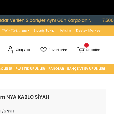
rilen Siparişler Aynı Gün Kargolanır.
7.500 TL ve 
Sipariş Takip
İletişim
Destek Merkezi
TRY - Türk Lirası
0
Giriş Yap
Favorilerim
Sepetim
RÖLELER
PLASTİK ÜRÜNLER
PANOLAR
BAHÇE VE EV ÜRÜNLERİ
mm NYA KABLO SİYAH
T/6 SYH