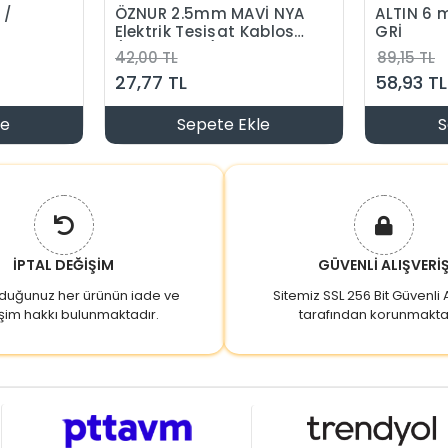
 /
ÖZNUR 2.5mm MAVİ NYA
ALTIN 6
Elektrik Tesisat Kablosu
GRİ
Tek
(Tek Damar)
42,00 TL
89,15 TL
27,77 TL
58,93 TL
le
Sepete Ekle
S
İPTAL DEĞİŞİM
GÜVENLİ ALIŞVERİ
lduğunuz her ürünün iade ve
Sitemiz SSL 256 Bit Güvenli A
şim hakkı bulunmaktadır.
tarafından korunmakta