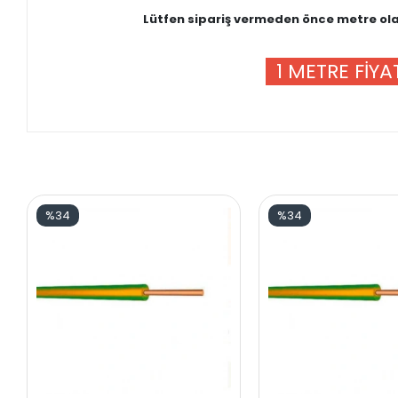
Lütfen sipariş vermeden önce metre olar
1 METRE FİYAT
%34
%34