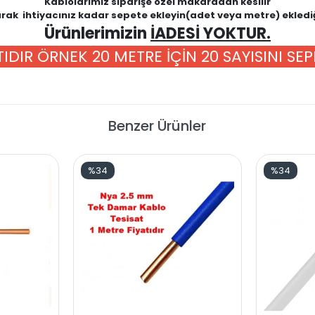
Kablolarımız siparişe özel makaradan kesilir
ak ihtiyacınız kadar sepete ekleyin(adet veya metre) eklediğ
Ürünlerimizin
İADESİ YOKTUR.
IDIR ÖRNEK 20 METRE İÇİN 20 SAYISINI SE
Benzer Ürünler
%34
%34