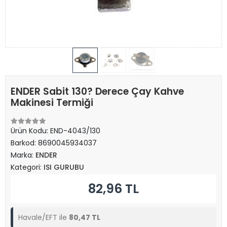
ENDER Sabit 130? Derece Çay Kahve
Makinesi Termiği
Ürün Kodu:
END-4043/130
Barkod:
8690045934037
Marka:
ENDER
Kategori:
ISI GURUBU
82,96 TL
Havale/EFT ile
80,47 TL