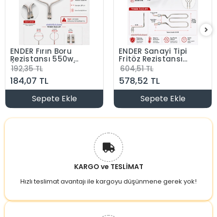
ENDER Fırın Boru
ENDER Sanayi Tipi
Rezistansı 550w
Fritöz Rezistansı
(İnce Ampul Tipi)
2500 Watt 220 Volt
192,35 TL
604,51 TL
550 Watt 220 Volt
8.5 ? Cr-Ni
184,07 TL
578,52 TL
6.5 ? Cr-Ni
Sepete Ekle
Sepete Ekle
KARGO ve TESLİMAT
Hızlı teslimat avantajı ile kargoyu düşünmene gerek yok!