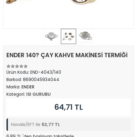
ENDER 140? ÇAY KAHVE MAKİNESİ TERMİĞİ
Ürün Kodu:
END-4043/140
Barkod:
8690045934044
Marka:
ENDER
Kategori:
ISI GURUBU
64,71 TL
Havale/EFT ile
62,77 TL
6,89 TL 'den başlayan taksitlerle