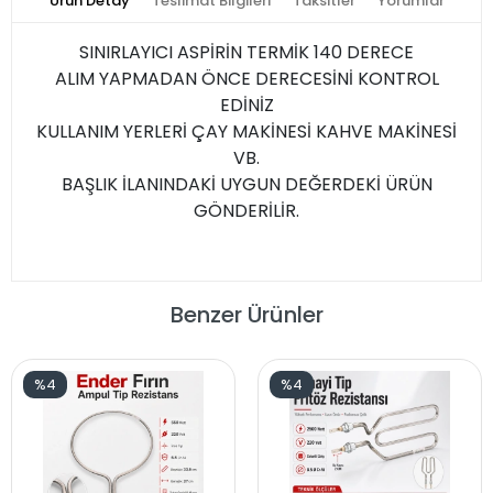
Ürün Detay
Teslimat Bilgileri
Taksitler
Yorumlar
SINIRLAYICI ASPİRİN TERMİK 140 DERECE
ALIM YAPMADAN ÖNCE DERECESİNİ KONTROL
EDİNİZ
KULLANIM YERLERİ ÇAY MAKİNESİ KAHVE MAKİNESİ
VB.
BAŞLIK İLANINDAKİ UYGUN DEĞERDEKİ ÜRÜN
GÖNDERİLİR.
Benzer Ürünler
%4
%72