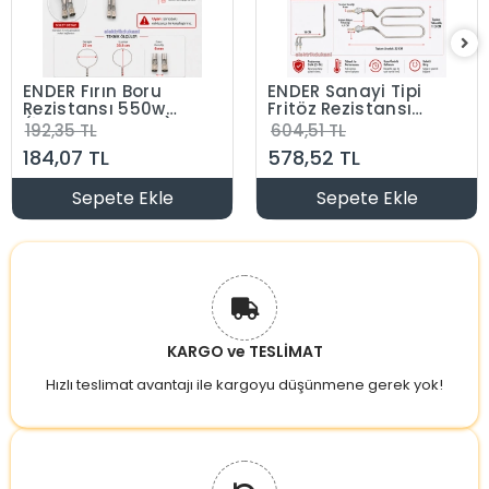
 Fırın Boru
ENDER Sanayi Tipi
Sabit
tansı 550w
Fritöz Rezistansı
Çay 
 Ampul Tipi)
2500 Watt 220 Volt
Makin
5 TL
604,51 TL
238,4
att 220 Volt
8.5 ? Cr-Ni
Sabit
7 TL
578,52 TL
66,3
 Cr-Ni
Term
Sepete Ekle
Sepete Ekle
KARGO ve TESLİMAT
Hızlı teslimat avantajı ile kargoyu düşünmene gerek yok!