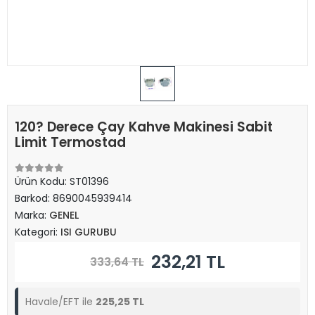
120? Derece Çay Kahve Makinesi Sabit
Limit Termostad
Ürün Kodu:
ST01396
Barkod:
8690045939414
Marka:
GENEL
Kategori:
ISI GURUBU
232,21 TL
333,64 TL
Havale/EFT ile
225,25 TL