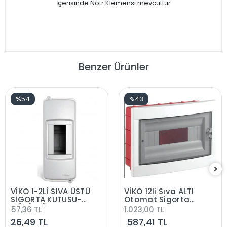
İçerisinde Nötr Klemensi mevcuttur
Benzer Ürünler
%54
%43
VİKO 1-2Lİ SIVA ÜSTÜ
VİKO 12li Sıva ALTI
SİGORTA KUTUSU-
Otomat Sigorta
MÜHÜRLÜ
Kutusu - Klemensli
57,36 TL
1.023,00 TL
Halogen Free IP40
26,49 TL
587,41 TL
Onikili S. A.