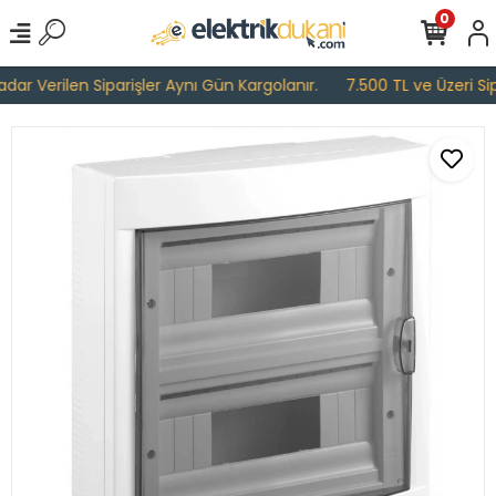
0
ar Verilen Siparişler Aynı Gün Kargolanır.
7.500 TL ve Üzeri Sipa