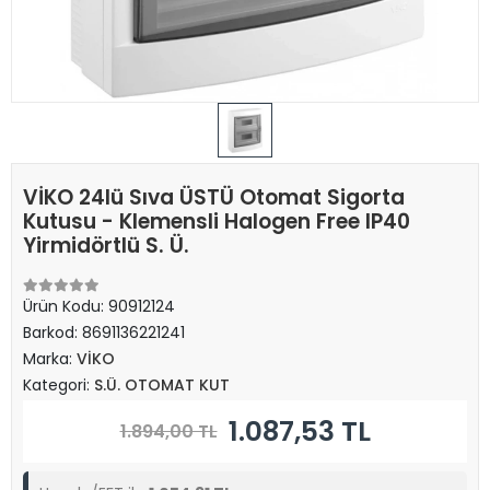
VİKO 24lü Sıva ÜSTÜ Otomat Sigorta
Kutusu - Klemensli Halogen Free IP40
Yirmidörtlü S. Ü.
Ürün Kodu:
90912124
Barkod:
8691136221241
Marka:
VİKO
Kategori:
S.Ü. OTOMAT KUT
1.087,53 TL
1.894,00 TL