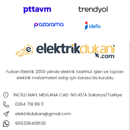
Furkan Elektrik 2000 yılında elektrik taahhüt işleri ve toptan
elektrik malzemeleri satışı için Karasu'da kuruldu
İNCİLLİ MAH. MEVLANA CAD. NO:41/A Sakarya/Türkiye
0264 718 89 11
elektrikdukani@gmail.com
905336408130